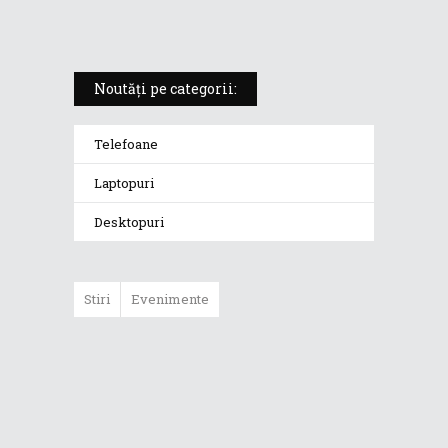
redefinește standardele
Noutăți pe categorii:
Telefoane
Laptopuri
Desktopuri
Stiri
Evenimente
ASUS ProArt
GoPro Edition
duce fluxurile
creative la un nou
nivel alături de
sportivii Red Bull