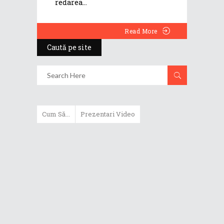
redarea
Read More
Caută pe site
Cum Să...
Prezentari Video
ASUS Zenbook Duo (2024) îți oferă
experiențe literalmente digitale
Cum să alegi un router WiFi
extensibil
Cum să beneficiezi de protecția