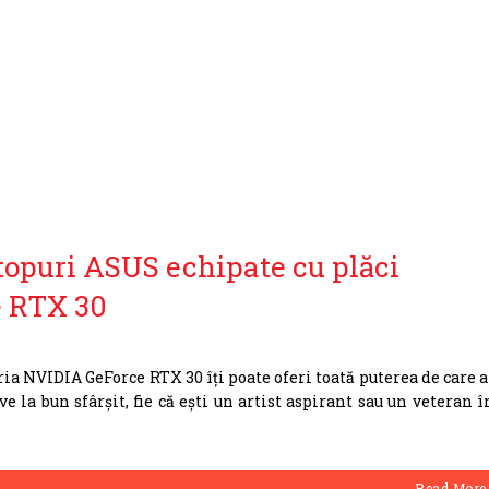
topuri ASUS echipate cu plăci
e RTX 30
eria NVIDIA GeForce RTX 30 îți poate oferi toată puterea de care a
e la bun sfârșit, fie că ești un artist aspirant sau un veteran î
Read More