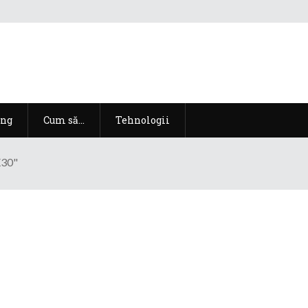
ng
Cum să…
Tehnologii
X30"