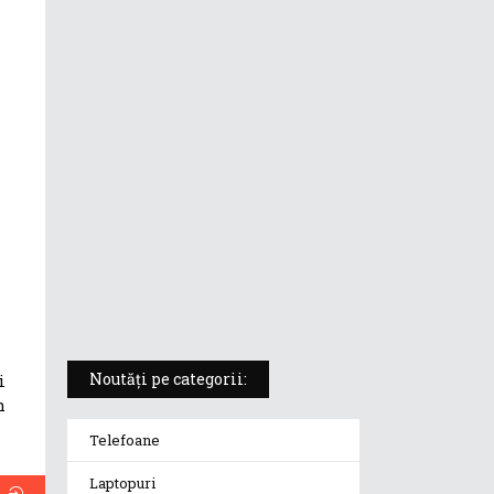
ASUS ProArt PX13 (HN7306) –
laptopul compact convertibil
pentru creatorii în mișcare
5 atuuri ale laptopului ASUS
Vivobook S14 M5406KA
ROG Strix SCAR 18 (2025) –
„monstrul din gaming” care
redefinește standardele
Noutăți pe categorii:
i
n
Telefoane
Laptopuri