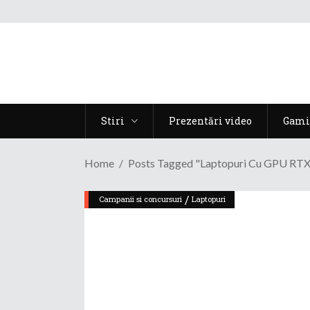
Stiri
Prezentări video
Gami
Home
Posts Tagged "laptopuri Cu GPU RT
/
Campanii si concursuri
Laptopuri