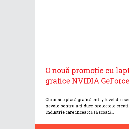
O nouă promoție cu lap
grafice NVIDIA GeForc
Chiar și o placă grafică entry level din s
nevoie pentru a-ți duce proiectele creativ
industrie care încearcă să scoată