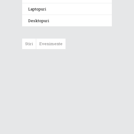
Laptopuri
Desktopuri
Stiri
Evenimente
ASUS ProArt
GoPro Edition
duce fluxurile
creative la un nou
nivel alături de
sportivii Red Bull
Noul Zephyrus
G16 (GU606) a
ajuns în România