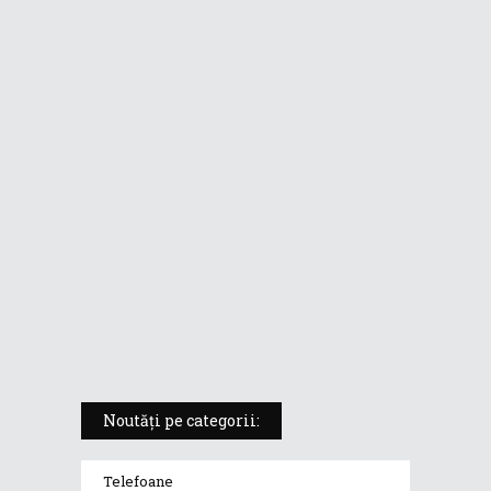
format de tabletă
ASUS ProArt PX13 (HN7306) –
laptopul compact convertibil
pentru creatorii în mișcare
5 atuuri ale laptopului ASUS
Vivobook S14 M5406KA
ROG Strix SCAR 18 (2025) –
„monstrul din gaming” care
redefinește standardele
Noutăți pe categorii:
Telefoane