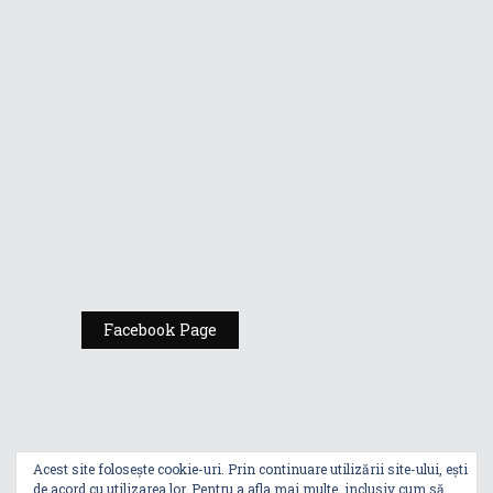
Republic of
Gamers de la
Comic Con
România
Expoziția ASUS
„Design You Can
Feel” se deschide
la Milan Design
Week 2025
Facebook Page
Acest site folosește cookie-uri. Prin continuare utilizării site-ului, ești
de acord cu utilizarea lor. Pentru a afla mai multe, inclusiv cum să