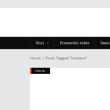
Stiri
Prezentări video
Gami
Home
Posts Tagged "instalare"
Cum să...