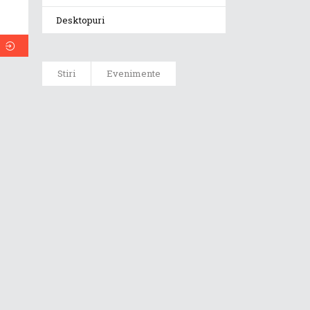
Desktopuri
Stiri
Evenimente
ASUS ProArt
GoPro Edition
duce fluxurile
creative la un
nou nivel
alături de
sportivii Red
Bull
Noul Zephyrus
G16 (GU606) a
ajuns în
România