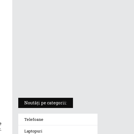
ASUS ProArt PX13 (HN7306) –
laptopul compact convertibil
pentru creatorii în mișcare
5 atuuri ale laptopului ASUS
Vivobook S14 M5406KA
ROG Strix SCAR 18 (2025) –
„monstrul din gaming” care
redefinește standardele
Noutăți pe categorii:
Telefoane
e
-
Laptopuri