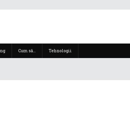
ng
Cum să…
Tehnologii