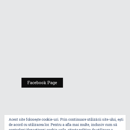
Republic of
Gamers de la
Comic Con
România
Expoziția ASUS
„Design You Can
Feel” se deschide
la Milan Design
Week 2025
Facebook Page
Acest site folosește cookie-uri. Prin continuare utilizării site-ului, ești
de acord cu utilizarea lor. Pentru a afla mai multe, inclusiv cum să
controlezi/dezactivezi cookie-urile, citește
politica de utilizare a