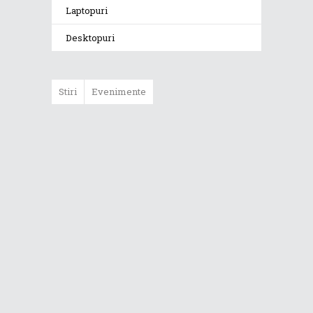
Laptopuri
Desktopuri
Stiri
Evenimente
ASUS ProArt
GoPro Edition
duce fluxurile
creative la un nou
nivel alături de
sportivii Red Bull
Noul Zephyrus
G16 (GU606) a
ajuns în România
Noul ROG Strix