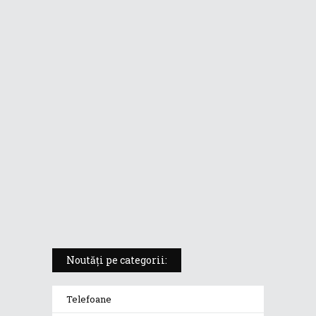
ASUS ProArt PX13 (HN7306) –
laptopul compact convertibil
pentru creatorii în mișcare
5 atuuri ale laptopului ASUS
Vivobook S14 M5406KA
ROG Strix SCAR 18 (2025) –
„monstrul din gaming” care
redefinește standardele
Noutăți pe categorii:
Telefoane