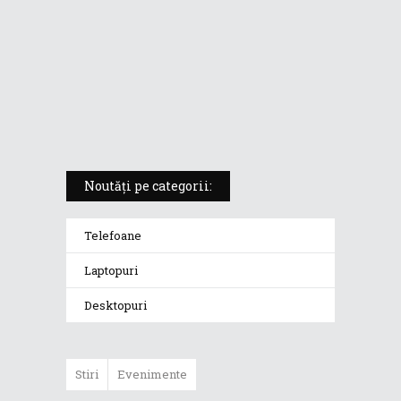
5 atuuri ale laptopului ASUS
Vivobook S14 M5406KA
ROG Strix SCAR 18 (2025) –
„monstrul din gaming” care
redefinește standardele
Noutăți pe categorii:
Telefoane
Laptopuri
Desktopuri
Stiri
Evenimente