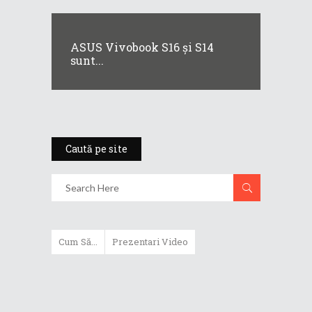
ASUS Vivobook S16 și S14
sunt...
Caută pe site
Cum Să...
Prezentari Video
ASUS Zenbook Duo (2024) îți oferă
experiențe literalmente digitale