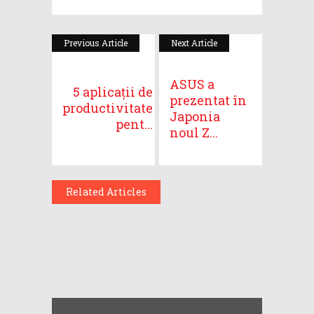
Previous Article
Next Article
ASUS a
5 aplicații de
prezentat în
productivitate
Japonia
pent...
noul Z...
Related Articles