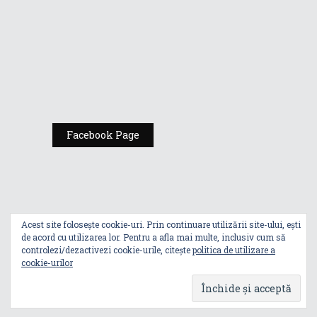
Expoziția ASUS
„Design You Can
Feel” se deschide
la Milan Design
Week 2025
Facebook Page
Acest site folosește cookie-uri. Prin continuare utilizării site-ului, ești
de acord cu utilizarea lor. Pentru a afla mai multe, inclusiv cum să
controlezi/dezactivezi cookie-urile, citește
politica de utilizare a
cookie-urilor
Index
Politica De Utilizare A Cookie-Urilor
Politica De Confidențialitate