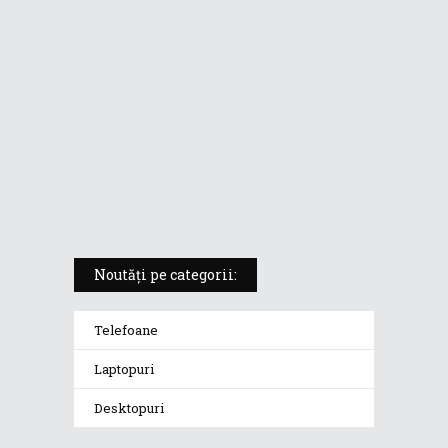
pentru creatorii în mișcare
5 atuuri ale laptopului ASUS
Vivobook S14 M5406KA
ROG Strix SCAR 18 (2025) –
„monstrul din gaming” care
redefinește standardele
Noutăți pe categorii:
Telefoane
Laptopuri
Desktopuri