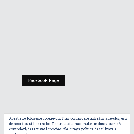
Gamers de la
Comic Con
România
Expoziția ASUS
„Design You Can
Feel” se deschide
la Milan Design
Week 2025
Facebook Page
Acest site folosește cookie-uri. Prin continuare utilizării site-ului, ești
de acord cu utilizarea lor. Pentru a afla mai multe, inclusiv cum să
controlezi/dezactivezi cookie-urile, citește
politica de utilizare a