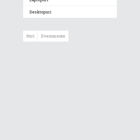
Desktopuri
Stiri
Evenimente
ASUS ProArt
GoPro Edition
duce fluxurile
creative la un nou
nivel alături de
sportivii Red Bull
Noul Zephyrus
G16 (GU606) a
ajuns în România
Noul ROG Strix