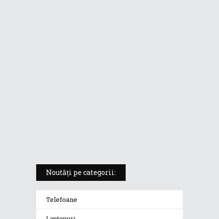
ASUS ProArt PX13 (HN7306) –
laptopul compact convertibil
pentru creatorii în mișcare
5 atuuri ale laptopului ASUS
Vivobook S14 M5406KA
ROG Strix SCAR 18 (2025) –
„monstrul din gaming” care
redefinește standardele
Noutăți pe categorii:
Telefoane
Laptopuri