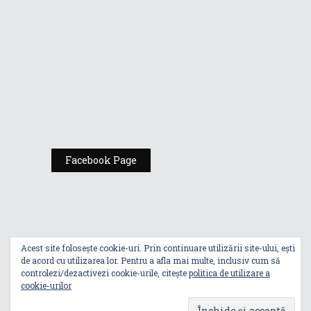
România
Expoziția ASUS
„Design You Can
Feel” se deschide
la Milan Design
Week 2025
Facebook Page
Acest site folosește cookie-uri. Prin continuare utilizării site-ului, ești
de acord cu utilizarea lor. Pentru a afla mai multe, inclusiv cum să
controlezi/dezactivezi cookie-urile, citește
politica de utilizare a
cookie-urilor