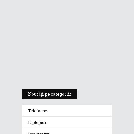
ASUS ProArt PX13 (HN7306) –
laptopul compact convertibil
pentru creatorii în mișcare
5 atuuri ale laptopului ASUS
Vivobook S14 M5406KA
ROG Strix SCAR 18 (2025) –
„monstrul din gaming” care
redefinește standardele
Noutăți pe categorii:
Telefoane
Laptopuri