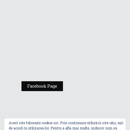
Republic of
Gamers de la
Comic Con
România
Expoziția ASUS
„Design You Can
Feel” se deschide
la Milan Design
Week 2025
Facebook Page
Acest site folosește cookie-uri. Prin continuare utilizării site-ului, ești
de acord cu utilizarea lor. Pentru a afla mai multe, inclusiv cum să