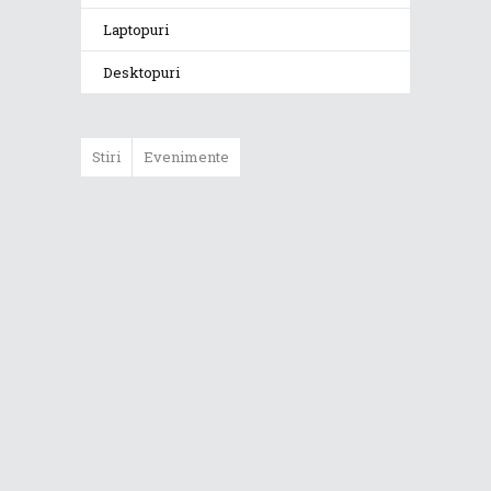
Laptopuri
Desktopuri
Stiri
Evenimente
ASUS ProArt
GoPro Edition
duce fluxurile
creative la un nou
nivel alături de
sportivii Red Bull
Noul Zephyrus
G16 (GU606) a
ajuns în România