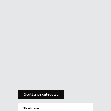
format de tabletă
ASUS ProArt PX13 (HN7306) –
laptopul compact convertibil
pentru creatorii în mișcare
5 atuuri ale laptopului ASUS
Vivobook S14 M5406KA
ROG Strix SCAR 18 (2025) –
„monstrul din gaming” care
redefinește standardele
Noutăți pe categorii:
Telefoane