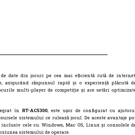
de date din jocuri pe cea mai eficientă rută de internet
e, asigurând răspunsul rapid și o experiență plăcută d
curile multi-player de competiție și are setări optimizat
egrat în
RT-AC5300
, este ușor de configurat cu ajutoru
ursele sistemului ce rulează jocul. De aceste avantaje po
e inclusiv cele cu: Windows, Mac OS, Linux și consolele d
ersiunea sistemului de operare.