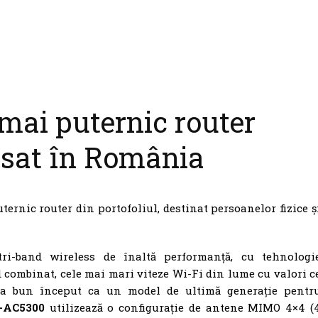
mai puternic router
nsat în România
ernic router din portofoliul, destinat persoanelor fizice ș
tri-band wireless de înaltă performanță, cu tehnologi
d combinat, cele mai mari viteze Wi-Fi din lume cu valori c
la bun început ca un model de ultimă generație pentr
-AC5300
utilizează o configurație de antene MIMO 4×4 (