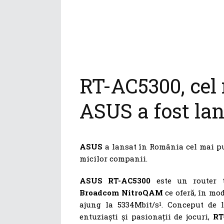
RT-AC5300, cel 
ASUS a fost la
ASUS
a lansat în România cel mai put
micilor companii.
ASUS RT-AC5300
este un router 
Broadcom NitroQAM
ce oferă, în mo
ajung la 5334Mbit/s
. Conceput de 
1
entuziaști și pasionații de jocuri,
RT