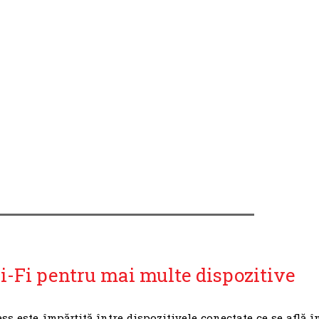
i-Fi pentru mai multe dispozitive
s este împărțită între dispozitivele conectate ce se află î