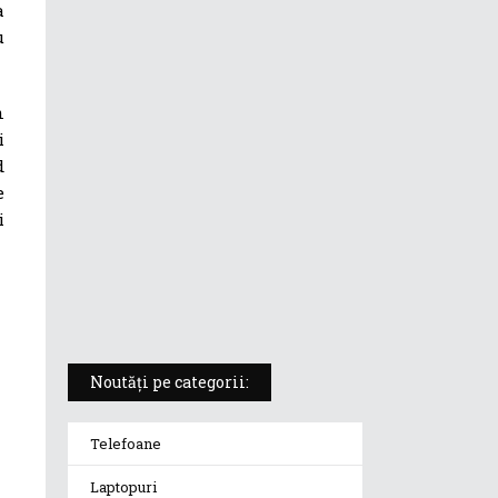
a
u
ASUS ProArt PX13 (HN7306) –
laptopul compact convertibil
pentru creatorii în mișcare
n
i
5 atuuri ale laptopului ASUS
d
Vivobook S14 M5406KA
e
i
ROG Strix SCAR 18 (2025) –
„monstrul din gaming” care
redefinește standardele
Noutăți pe categorii:
Telefoane
Laptopuri