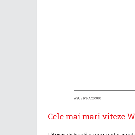
ASUS RT-AC5300
Cele mai mari viteze W
Lățimea de bandă a unui router wireles