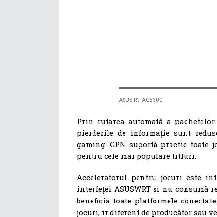
ASUS RT-AC5300
Prin rutarea automată a pachetelor 
pierderile de informație sunt redus
gaming. GPN suportă practic toate jo
pentru cele mai populare titluri.
Acceleratorul pentru jocuri este int
interfeței ASUSWRT și nu consumă res
beneficia toate platformele conectat
jocuri, indiferent de producător sau v