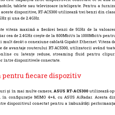
obile, tablete sau televizoare inteligente. Pentru a furniz
ceste dispozitive, RT-AC5300 utilizează trei benzi din clas
GHz și una de 2.4GHz.
e viteza maximă a fiecărei benzi de 5GHz de la valoare
iar cea de 2.4GHz crește de la 800Mbit/s la 1000Mbit/s pentr
ai mult decât o conexiune cablată Gigabit Ethernet. Viteza d
e de avantaje routerului RT-AC5300, utilizatorii având toat
nline cu latențe reduse, streaming fluid pentru clipur
r între dispozitivele conectate.
 pentru fiecare dispozitiv
uri și în mai multe camere,
ASUS RT-AC5300
utilizează op
e, în configurație MIMO 4×4, cu ASUS AiRadar. Acesta di
re dispozitivul conectat pentru a îmbunătăți performanța