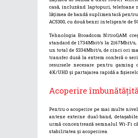
casă, incluzând laptopuri, telefoane m
lățimea de bandă suplimentară pentru a
AC5300, cu două benzi inteligente de 5
Tehnologia Broadcom NitroQAM creșt
standard de 1734Mbit/s la 2167Mbit/s, 
un total de 5334Mbit/s, de cinci ori m
transfer dusă la extrem conferă o seri
resursele necesare pentru gaming o
4K/UHD și partajarea rapidă a fișierelo
Acoperire îmbunătățită
Pentru o acoperire pe mai multe nivel
antene externe dual-band, detașabil
urmă concentrează semnalul Wi-Fi căt
stabilitatea și acoperirea.