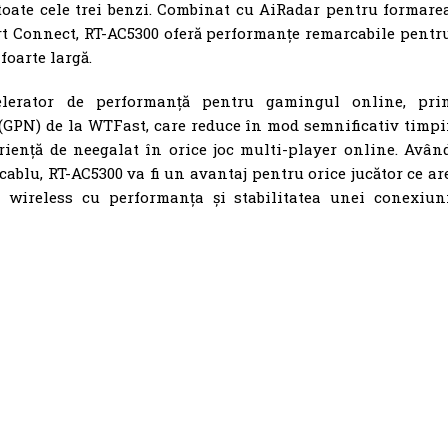
toate cele trei benzi. Combinat cu AiRadar pentru formare
rt Connect, RT-AC5300 oferă performanțe remarcabile pentr
foarte largă.
lerator de performanță pentru gamingul online, pri
GPN) de la WTFast, care reduce în mod semnificativ timpi
riență de neegalat în orice joc multi-player online. Avân
cablu, RT-AC5300 va fi un avantaj pentru orice jucător ce ar
 wireless cu performanța și stabilitatea unei conexiun