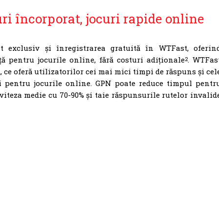
ri încorporat, jocuri rapide online
 exclusiv și înregistrarea gratuită în WTFast, oferin
ă pentru jocurile online, fără costuri adiționale
. WTFas
2
, ce oferă utilizatorilor cei mai mici timpi de răspuns și cel
ci pentru jocurile online. GPN poate reduce timpul pentr
 viteza medie cu 70-90% și taie răspunsurile rutelor invalid