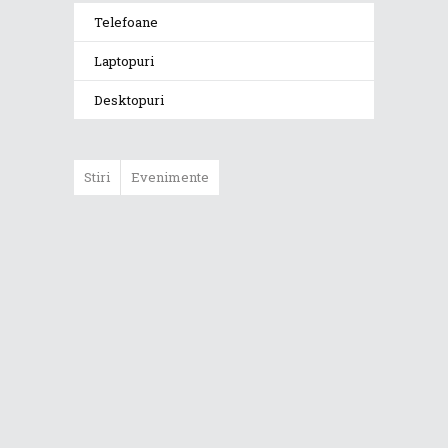
Telefoane
Laptopuri
Desktopuri
Stiri
Evenimente
ASUS ProArt
GoPro Edition
duce fluxurile
creative la un nou
nivel alături de
sportivii Red Bull
Noul Zephyrus
G16 (GU606) a
ajuns în România