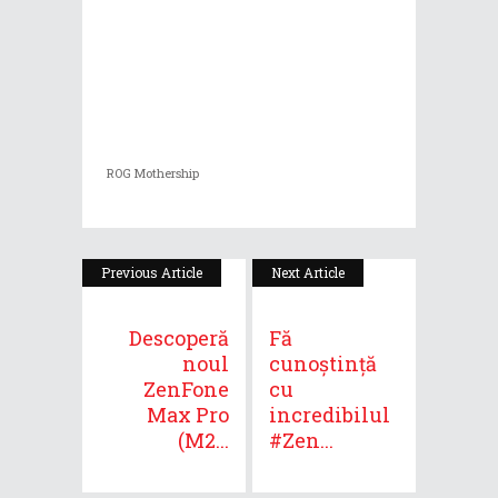
ROG Mothership
Previous Article
Next Article
Descoperă
Fă
noul
cunoștință
ZenFone
cu
Max Pro
incredibilul
(M2...
#Zen...