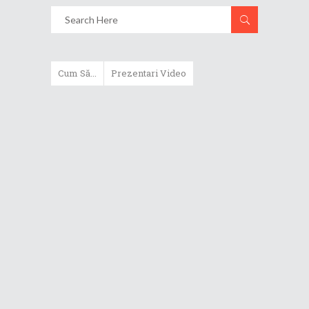
Cum Să...
Prezentari Video
ASUS Zenbook Duo (2024) îți oferă
experiențe literalmente digitale
Cum să alegi un router WiFi
extensibil
Cum să beneficiezi de protecția
maximă oferită de ASUS Premium
Care
Cum alegi un laptop performant
pentru folosirea zilnică în