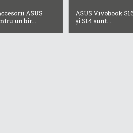
accesorii ASUS
ASUS Vivobook S1
ntru un bir...
și S14 sunt...