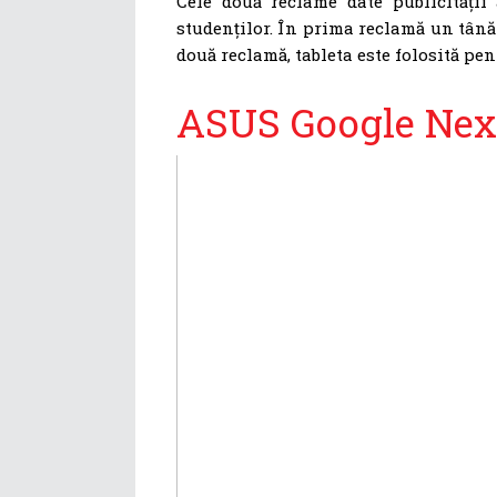
Cele două reclame date publicității
studenților. În prima reclamă un tânăr
două reclamă, tableta este folosită pen
ASUS Google Nexu