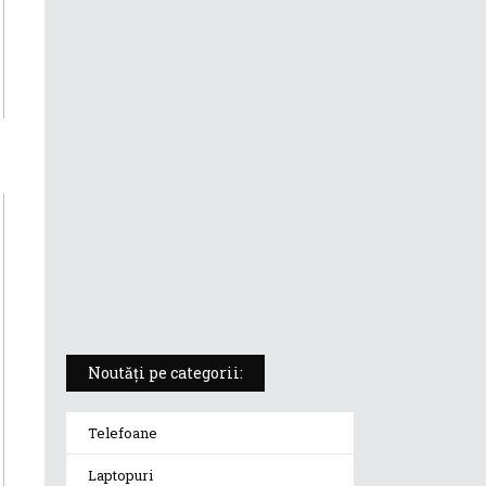
ASUS ProArt PX13 (HN7306) –
laptopul compact convertibil
pentru creatorii în mișcare
5 atuuri ale laptopului ASUS
Vivobook S14 M5406KA
ROG Strix SCAR 18 (2025) –
„monstrul din gaming” care
redefinește standardele
Noutăți pe categorii:
Telefoane
Laptopuri