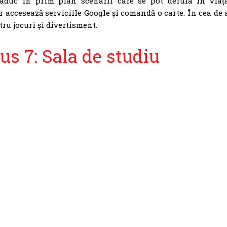
 aduc în prim plan scenarii care se pot derula în viaț
 accesează serviciile Google și comandă o carte. În cea de 
tru jocuri și divertisment.
s 7: Sala de studiu