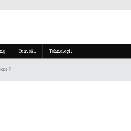
ng
Cum să…
Tehnologii
xus 7