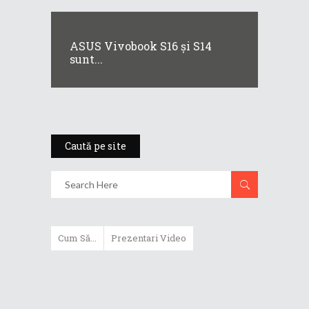
ASUS Vivobook S16 și S14
sunt...
Caută pe site
Cum Să...
Prezentari Video
ASUS Zenbook Duo (2024) îți oferă
experiențe literalmente digitale