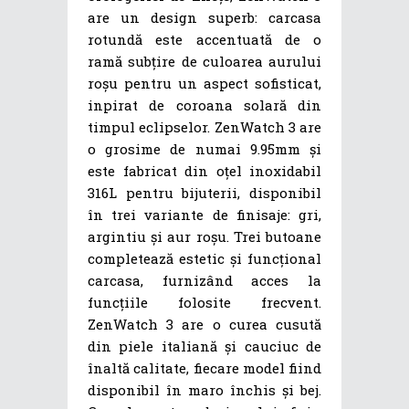
are un design superb: carcasa
rotundă este accentuată de o
ramă subțire de culoarea aurului
roșu pentru un aspect sofisticat,
inpirat de coroana solară din
timpul eclipselor. ZenWatch 3 are
o grosime de numai 9.95mm și
este fabricat din oțel inoxidabil
316L pentru bijuterii, disponibil
în trei variante de finisaje: gri,
argintiu și aur roșu. Trei butoane
completează estetic și funcțional
carcasa, furnizând acces la
funcțiile folosite frecvent.
ZenWatch 3 are o curea cusută
din piele italiană și cauciuc de
înaltă calitate, fiecare model fiind
disponibil în maro închis și bej.