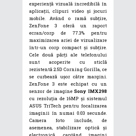
experiență vizuală incredibilă în
aplicații, clipuri video și jocuri
mobile. Având o ramă subțire,
ZenFone 3 oferă un raport
ecran/corp de 77.3% pentru
maximizarea ariei de vizualizare
într-un corp compact și subțire.
Cele două părți ale telefonului
sunt acoperite cu sticlă
rezistentă 2.5D Corning Gorilla, ce
se curbează ușor către margini.
ZenFone 3 este echipat cu un
senzor de imagine
Sony IMX298
cu rezoluția de 16MP și sistemul
ASUS TriTech pentru focalizarea
imaginii în numai 0.03 secunde.
Camera foto include, de
asemenea, stabilizare optică și
electronică, captând imagini