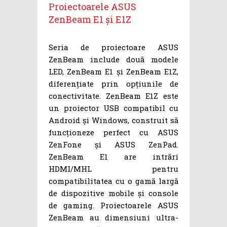
Proiectoarele ASUS
ZenBeam E1 și E1Z
Seria de proiectoare ASUS
ZenBeam include două modele
LED, ZenBeam E1 și ZenBeam E1Z,
diferențiate prin opțiunile de
conectivitate. ZenBeam E1Z este
un proiector USB compatibil cu
Android și Windows, construit să
funcționeze perfect cu ASUS
ZenFone și ASUS ZenPad.
ZenBeam E1 are intrări
HDMI/MHL pentru
compatibilitatea cu o gamă largă
de dispozitive mobile și console
de gaming. Proiectoarele ASUS
ZenBeam au dimensiuni ultra-