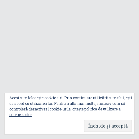
Descoperă Zenbook A16,
portabilul puternic premiat
pentru inovație la CES
ROG Strix G16 G615LW (2025):
laptopul de gaming configurabil
pentru experiența dorită
ROG Flow Z13 (2025): gaming
mobil fără compromisuri într-un
format de tabletă
Acest site folosește cookie-uri. Prin continuare utilizării site-ului, ești
de acord cu utilizarea lor. Pentru a afla mai multe, inclusiv cum să
ASUS ProArt PX13 (HN7306) –
controlezi/dezactivezi cookie-urile, citește
politica de utilizare a
laptopul compact convertibil
cookie-urilor
pentru creatorii în mișcare
5 atuuri ale laptopului ASUS