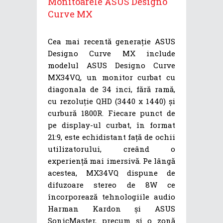
Monitoarele ASUS Designo
Curve MX
Cea mai recentă generație ASUS
Designo Curve MX include
modelul ASUS Designo Curve
MX34VQ, un monitor curbat cu
diagonala de 34 inci, fără ramă,
cu rezoluție QHD (3440 x 1440) și
curbură 1800R. Fiecare punct de
pe display-ul curbat, în format
21:9, este echidistant față de ochii
utilizatorului, creând o
experiență mai imersivă. Pe lângă
acestea, MX34VQ dispune de
difuzoare stereo de 8W ce
încorporează tehnologiile audio
Harman Kardon și ASUS
SonicMaster, precum și o zonă