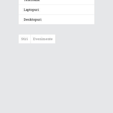
Laptopuri
Desktopuri
Stiri
Evenimente
ASUS ProArt
GoPro Edition
duce fluxurile
creative la un nou
nivel alături de
sportivii Red Bull
Noul Zephyrus
G16 (GU606) a
ajuns în România