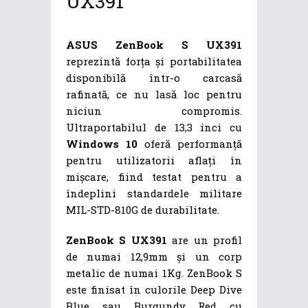
UX391
ASUS ZenBook S UX391
reprezintă forța și portabilitatea
disponibilă într-o carcasă
rafinată, ce nu lasă loc pentru
niciun compromis.
Ultraportabilul de 13,3 inci cu
Windows 10
oferă performanță
pentru utilizatorii aflați în
mișcare, fiind testat pentru a
îndeplini standardele militare
MIL-STD-810G de durabilitate.
ZenBook S UX391
are un profil
de numai 12,9mm și un corp
metalic de numai 1Kg. ZenBook S
este finisat în culorile Deep Dive
Blue sau Burgundy Red cu