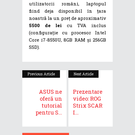
utilizatorii români, laptopul
fiind deja disponibil în țara
noastră la un preț de aproximativ
5500 de lei
cu TVA inclus
(configurație cu procesor Intel
Core i7-8550U, 8GB RAM și 256GB
SSD).
Previous Article
Next Article
ASUS ne
Prezentare
oferă un
video: ROG
tutorial
Strix SCAR
pentru S...
I...