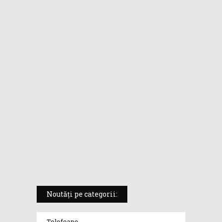
mobil fără compromisuri într-un
format de tabletă
ASUS ProArt PX13 (HN7306) –
laptopul compact convertibil
pentru creatorii în mișcare
5 atuuri ale laptopului ASUS
Vivobook S14 M5406KA
ROG Strix SCAR 18 (2025) –
„monstrul din gaming” care
redefinește standardele
Noutăți pe categorii:
Telefoane