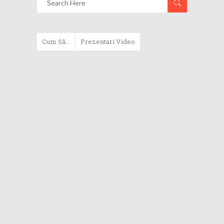
Cum Să...
Prezentari Video
ASUS Zenbook Duo (2024) îți oferă
experiențe literalmente digitale
Cum să alegi un router WiFi
extensibil
Cum să beneficiezi de protecția
maximă oferită de ASUS Premium
Care
Cum alegi un laptop performant
pentru folosirea zilnică în
taskuri uzuale