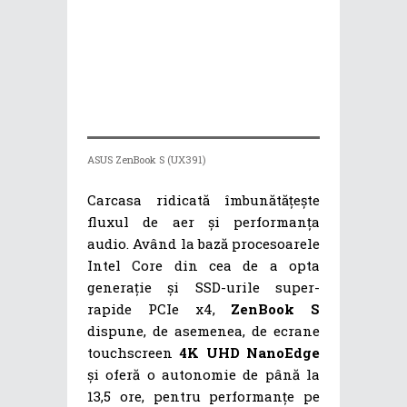
ASUS ZenBook S (UX391)
Carcasa ridicată îmbunătățește
fluxul de aer și performanța
audio. Având la bază procesoarele
Intel Core din cea de a opta
generație și SSD-urile super-
rapide PCIe x4,
ZenBook S
dispune, de asemenea, de ecrane
touchscreen
4K UHD NanoEdge
și oferă o autonomie de până la
13,5 ore, pentru performanțe pe