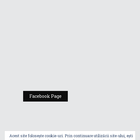
Vino la standul
Republic of
Gamers de la
Comic Con
România
Expoziția ASUS
„Design You Can
Feel” se deschide
la Milan Design
Week 2025
Facebook Page
Acest site folosește cookie-uri. Prin continuare utilizării site-ului, ești