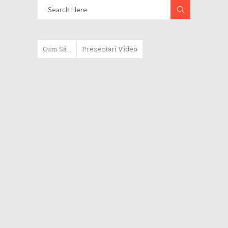
Cum Să...
Prezentari Video
ASUS Zenbook Duo (2024) îți oferă
experiențe literalmente digitale
Cum să alegi un router WiFi
extensibil
Cum să beneficiezi de protecția
maximă oferită de ASUS Premium
Care
Cum alegi un laptop performant
pentru folosirea zilnică în