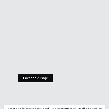
Vino la standul
Republic of
Gamers de la
Comic Con
România
Expoziția ASUS
„Design You Can
Feel” se deschide
la Milan Design
Week 2025
Facebook Page
Acest site folosește cookie-uri. Prin continuare utilizării site-ului, ești