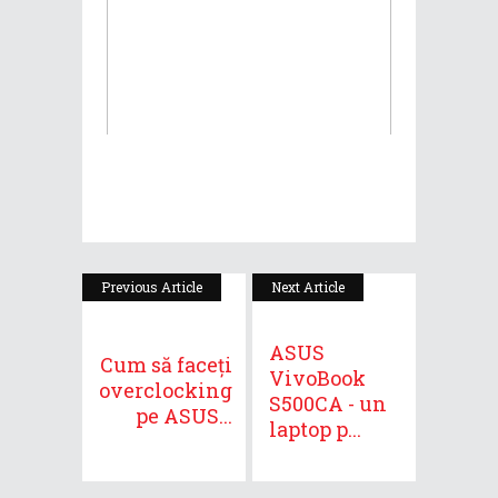
Previous Article
Next Article
ASUS
Cum să faceți
VivoBook
overclocking
S500CA - un
pe ASUS...
laptop p...