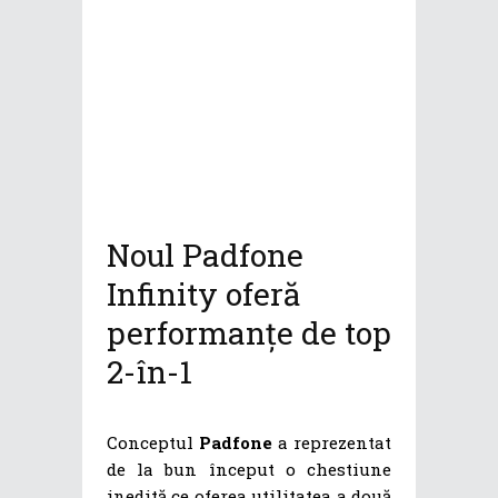
Noul Padfone
Infinity oferă
performanțe de top
2-în-1
Conceptul
Padfone
a reprezentat
de la bun început o chestiune
inedită ce oferea utilitatea a două