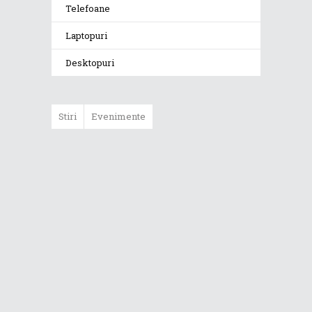
Telefoane
Laptopuri
Desktopuri
Stiri
Evenimente
ASUS ProArt
GoPro Edition
duce fluxurile
creative la un nou
nivel alături de
sportivii Red Bull
Noul Zephyrus
G16 (GU606) a
ajuns în România