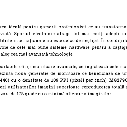
rea ideală pentru gamerii profesioniști ce au transforma
viață. Sportul electronic atrage tot mai mulți adepți ia
țiile internaționale nu este deloc de neglijat. În condițiil
nevoie de cele mai bune sisteme hardware pentru a câștig
ă aleg cea mai avansată tehnologie.
ortabile cât și monitoare avansate, ce înglobează cele ma
zintă noua generație de monitoare ce beneficiază de u
440)
cu o densitate de
109 PPI
(pixeli per inch).
MG279
eri utilizatorilor imagini superioare, reproducerea totală 
zare de 178 grade cu o minimă alterare a imaginilor.