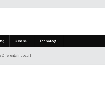
ng
Cum să…
Tehnologii
iferența În Jocuri