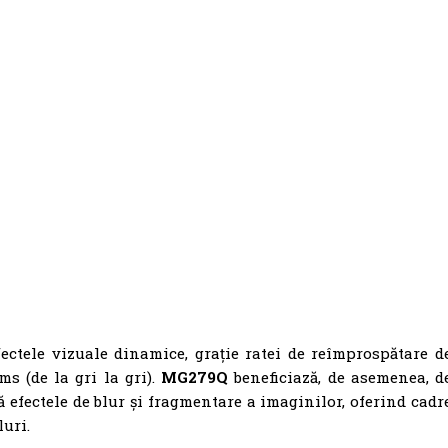
ectele vizuale dinamice, grație ratei de reîmprospătare d
s (de la gri la gri).
MG279Q
beneficiază, de asemenea, d
 efectele de blur și fragmentare a imaginilor, oferind cadr
luri.