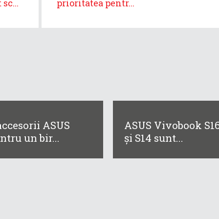
sc...
prioritatea pentr...
accesorii ASUS
ASUS Vivobook S1
ntru un bir...
și S14 sunt...