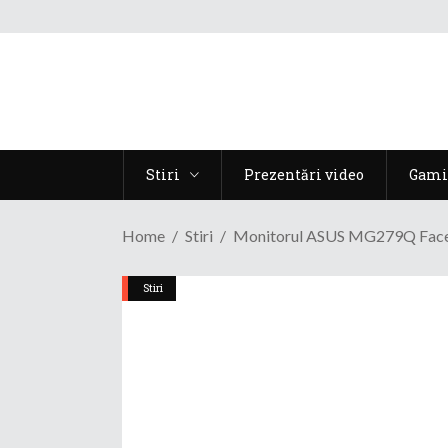
Stiri
Prezentări video
Gami
Home
Stiri
Monitorul ASUS MG279Q Face D
Stiri