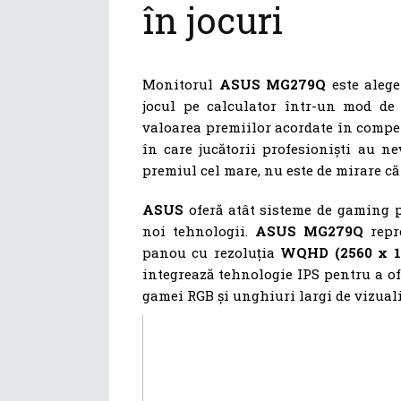
în jocuri
Monitorul
ASUS MG279Q
este alege
jocul pe calculator într-un mod de 
valoarea premiilor acordate în competi
în care jucătorii profesioniști au 
premiul cel mare, nu este de mirare c
ASUS
oferă atât sisteme de gaming p
noi tehnologii.
ASUS MG279Q
repre
panou cu rezoluția
WQHD (2560 x 1
integrează tehnologie IPS pentru a of
gamei RGB și unghiuri largi de vizuali