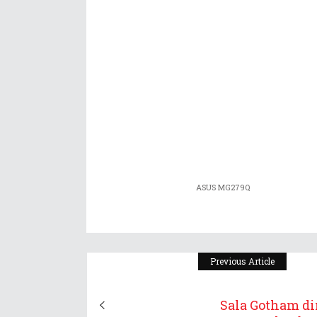
ASUS MG279Q
Previous Article
Sala Gotham d