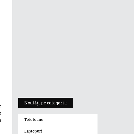
ASUS ProArt PX13 (HN7306) –
laptopul compact convertibil
pentru creatorii în mișcare
5 atuuri ale laptopului ASUS
Vivobook S14 M5406KA
ROG Strix SCAR 18 (2025) –
„monstrul din gaming” care
redefinește standardele
Noutăți pe categorii:
e
e
Telefoane
e
Laptopuri