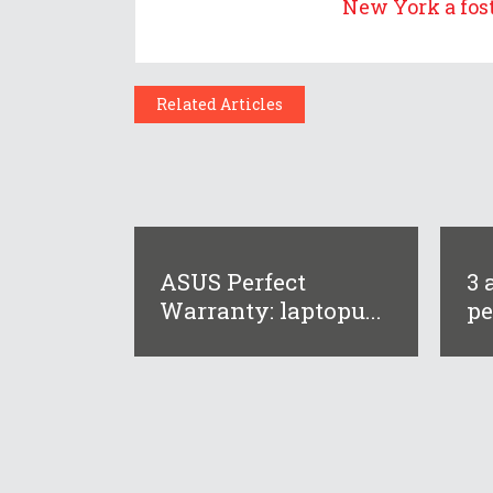
New York a fost 
Related Articles
ASUS Perfect
3 
Warranty: laptopu...
pe