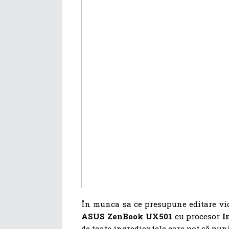
În munca sa ce presupune editare vid
ASUS ZenBook UX501
cu procesor
I
de toate ingredientele care pot să pu