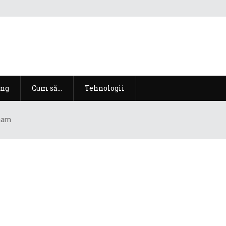
ng
Cum să…
Tehnologii
aham