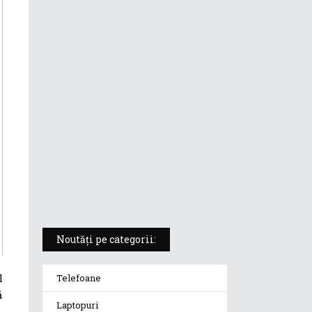
ASUS ProArt PX13 (HN7306) –
laptopul compact convertibil
pentru creatorii în mișcare
5 atuuri ale laptopului ASUS
Vivobook S14 M5406KA
ROG Strix SCAR 18 (2025) –
„monstrul din gaming” care
redefinește standardele
Noutăți pe categorii:
l
Telefoane
ă
Laptopuri