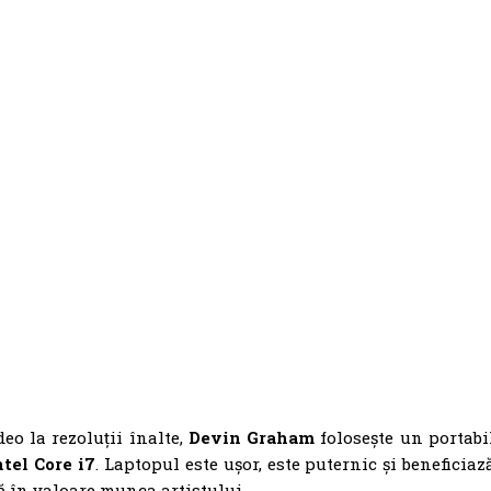
eo la rezoluții înalte,
Devin Graham
folosește un portabi
ntel Core i7
. Laptopul este ușor, este puternic și beneficiaz
nă în valoare munca artistului