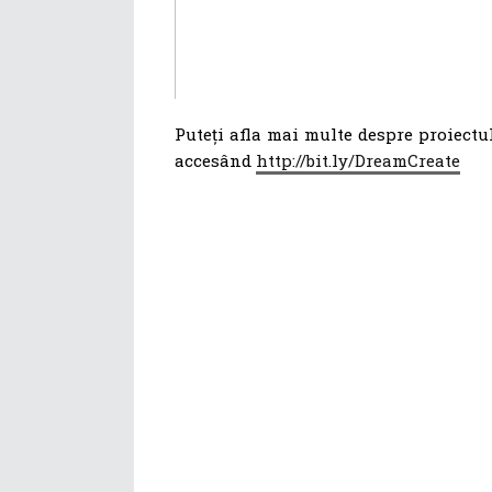
Puteți afla mai multe despre proiectu
accesând
http://bit.ly/DreamCreate