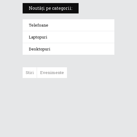
Noutăți pe categorii:
Telefoane
Laptopuri
Desktopuri
Stiri
Evenimente
ASUS ProArt
GoPro Edition
duce fluxurile
creative la un nou
nivel alături de
sportivii Red Bull