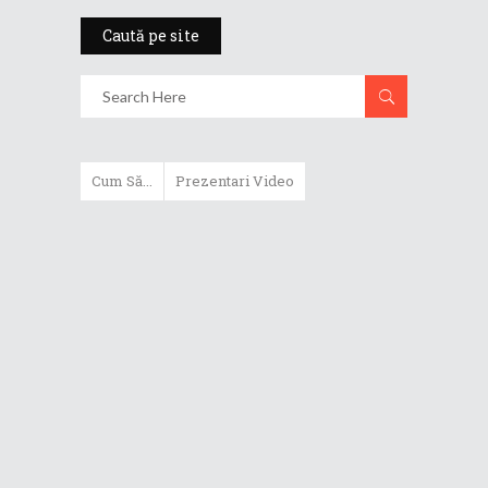
Caută pe site
Cum Să...
Prezentari Video
ASUS Zenbook Duo (2024) îți oferă
experiențe literalmente digitale
Cum să alegi un router WiFi
extensibil
Cum să beneficiezi de protecția
maximă oferită de ASUS Premium
Care