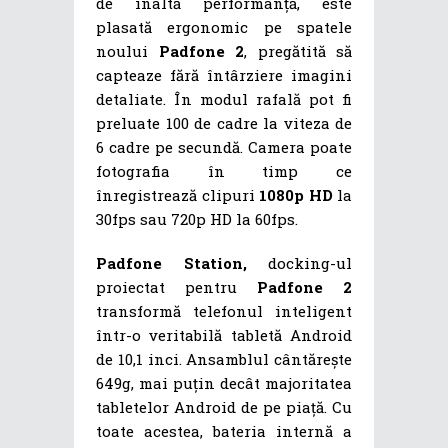
de înaltă performanță, este
plasată ergonomic pe spatele
noului
Padfone 2
, pregătită să
capteaze fără întârziere imagini
detaliate. În modul rafală pot fi
preluate 100 de cadre la viteza de
6 cadre pe secundă. Camera poate
fotografia în timp ce
înregistrează clipuri
1080p HD
la
30fps sau 720p HD la 60fps.
Padfone Station,
docking-ul
proiectat pentru
Padfone 2
transformă telefonul inteligent
într-o veritabilă tabletă Android
de 10,1 inci. Ansamblul cântărește
649g, mai puțin decât majoritatea
tabletelor Android de pe piață. Cu
toate acestea, bateria internă a