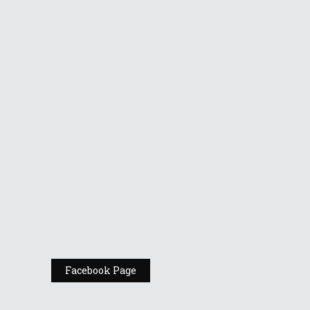
Gamers în AFI
Cotroceni
Vino la standul
Republic of
Gamers de la
Comic Con
România
Expoziția ASUS
„Design You Can
Feel” se deschide
la Milan Design
Week 2025
Facebook Page