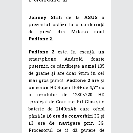
Jonney Shih
de la
ASUS
a
prezentat astăzi la o conferință
de presă din Milano noul
Padfone 2
.
Padfone 2
este, în esență, un
smartphone Android foarte
puternic, ce cântărește numai 135
de grame și are doar 9mm în cel
mai gros punct.
Padfone 2
are și
un ecran HD Super IPS+ de
4,7”
cu
o rezoluție de 1280×720 HD
protejat de Corning Fit Glas și o
baterie de 2140mAh care oferă
până la
16 ore de convorbiri
3G și
13 ore de navigare
prin 3G.
Procesorul ce îi dă putere de