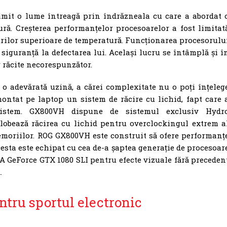
mit o lume întreagă prin îndrăzneala cu care a abordat 
ră. Creșterea performanțelor procesoarelor a fost limitat
rilor superioare de temperatură. Funcționarea procesorulu
siguranță la defectarea lui. Același lucru se întâmplă și î
 răcite necorespunzător.
 o adevărată uzină, a cărei complexitate nu o poți înțeleg
ontat pe laptop un sistem de răcire cu lichid, fapt care 
 sistem. GX800VH dispune de sistemul exclusiv Hydr
lobează răcirea cu lichid pentru overclockingul extrem a
 memoriilor. ROG GX800VH este construit să ofere performanț
esta este echipat cu cea de-a șaptea generație de procesoar
IA GeForce GTX 1080 SLI pentru efecte vizuale fără preceden
.
tru sportul electronic