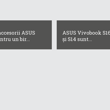
accesorii ASUS
ASUS Vivobook S1
ntru un bir...
și S14 sunt...