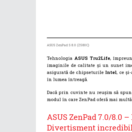
ASUS ZenPad S 8.0 (Z580C)
Tehnologia
ASUS Tru2Life
, împreu
imaginile de calitate și un sunet ime
asigurată de chipseturile
Intel
, ce și
în lumea întreagă.
Dacă prin cuvinte nu reușim să spune
modul în care ZenPad oferă mai multă b
ASUS ZenPad 7.0/8.0 – 
Divertisment incredibi