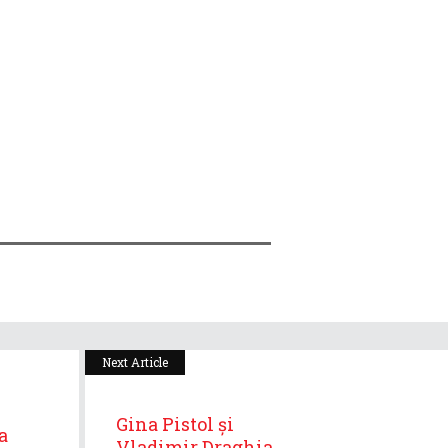
Next Article
Gina Pistol și
a
Vladimir Draghia