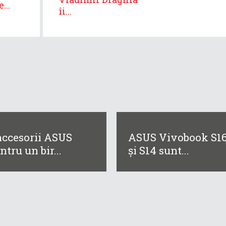
...
îi...
accesorii ASUS
ASUS Vivobook S1
ntru un bir...
și S14 sunt...