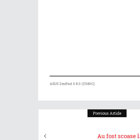
ASUS ZenPad S 8.0 (Z580C)
Previous Article
Au fost scoase l