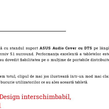
nă cu standul suport
ASUS Audio Cover cu DTS
pe lâng
rsiv 5.1 surround. Performanța excelentă a tabletelor est
-au dovedit fiabilitatea pe o mulțime de portabile distribuit
m totul, clipul de mai jos ilustrează într-un mod mai cla
ucurie utilizatorilor ce au ales această tabletă.
Design interschimbabil,
l