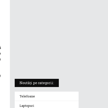
ASUS ProArt PX13 (HN7306) –
laptopul compact convertibil
pentru creatorii în mișcare
5 atuuri ale laptopului ASUS
Vivobook S14 M5406KA
ă
ROG Strix SCAR 18 (2025) –
e
„monstrul din gaming” care
e
redefinește standardele
r
Noutăți pe categorii:
Telefoane
Laptopuri