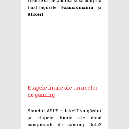
trebuie să fie publică și să conțină
hashtagurile
#asusromania
și
#likeit
.
Etapele finale ale turneelor
de gaming
Standul ASUS – LikeIT va găzdui
și etapele finale ale două
campionate de gaming: Dota2