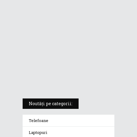
ASUS ProArt PX13 (HN7306) –
laptopul compact convertibil
pentru creatorii în mișcare
5 atuuri ale laptopului ASUS
Vivobook S14 M5406KA
ROG Strix SCAR 18 (2025) –
„monstrul din gaming” care
redefinește standardele
Noutăți pe categorii:
Telefoane
Laptopuri