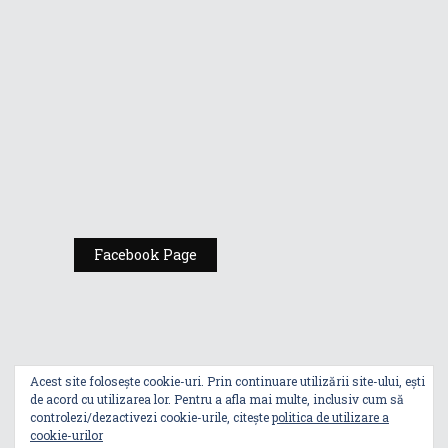
Comic Con
România
Expoziția ASUS
„Design You Can
Feel” se deschide
la Milan Design
Week 2025
Facebook Page
Acest site folosește cookie-uri. Prin continuare utilizării site-ului, ești
de acord cu utilizarea lor. Pentru a afla mai multe, inclusiv cum să
controlezi/dezactivezi cookie-urile, citește
politica de utilizare a
cookie-urilor