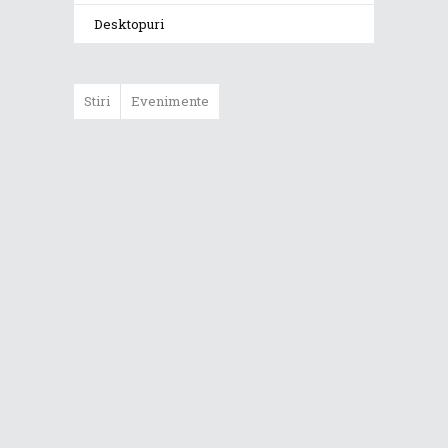
Desktopuri
Stiri
Evenimente
ASUS ProArt
GoPro Edition
duce fluxurile
creative la un nou
nivel alături de
sportivii Red Bull
Noul Zephyrus
G16 (GU606) a
ajuns în România
Noul ROG Strix
SCAR 18 (2026)