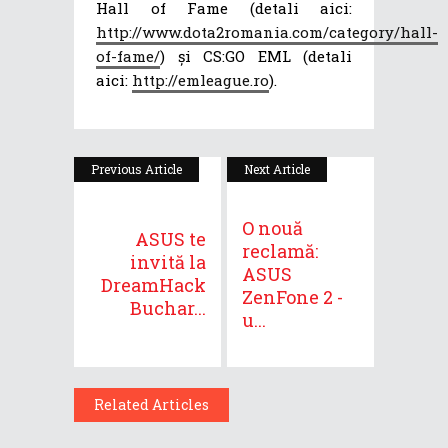
Hall of Fame (detali aici:
http://www.dota2romania.com/category/hall-
of-fame/
) și CS:GO EML (detali
aici:
http://emleague.ro
).
Previous Article
Next Article
O nouă
ASUS te
reclamă:
invită la
ASUS
DreamHack
ZenFone 2 -
Buchar...
u...
Related Articles