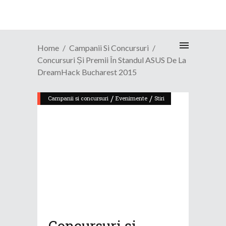
Home
Campanii Si Concursuri
Concursuri Și Premii În Standul ASUS De La
DreamHack Bucharest 2015
/
/
Campanii si concursuri
Evenimente
Stiri
Concursuri și