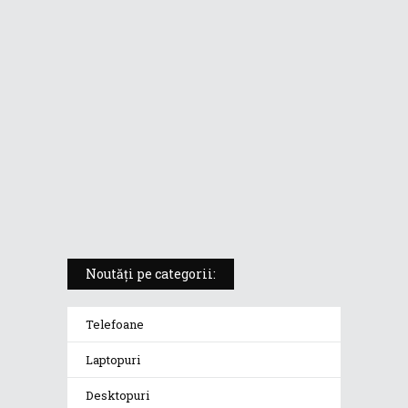
laptopul compact convertibil
pentru creatorii în mișcare
5 atuuri ale laptopului ASUS
Vivobook S14 M5406KA
ROG Strix SCAR 18 (2025) –
„monstrul din gaming” care
redefinește standardele
Noutăți pe categorii:
Telefoane
Laptopuri
Desktopuri