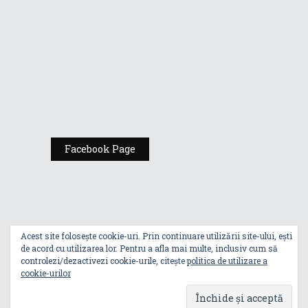
Expoziția ASUS
„Design You Can
Feel” se deschide
la Milan Design
Week 2025
Facebook Page
Acest site folosește cookie-uri. Prin continuare utilizării site-ului, ești
de acord cu utilizarea lor. Pentru a afla mai multe, inclusiv cum să
controlezi/dezactivezi cookie-urile, citește
politica de utilizare a
cookie-urilor
Index
Politica De Utilizare A Cookie-Urilor
Politica De Confidențialitate