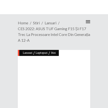
Home
Stiri
Lansari
CES 2022: ASUS TUF Gaming F15 Și F17
Trec La Procesoare Intel Core Din Generația
A 12-A
/
/
Lansari
Laptopuri
Stiri