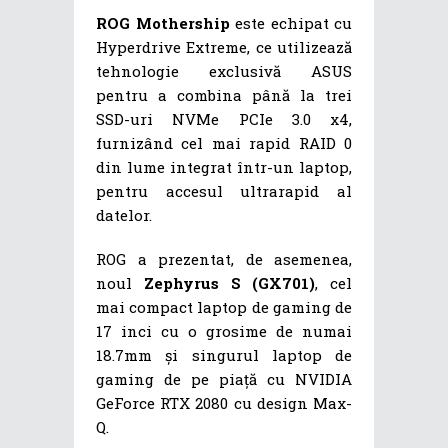
ROG Mothership
este echipat cu
Hyperdrive Extreme, ce utilizează
tehnologie exclusivă ASUS
pentru a combina până la trei
SSD-uri NVMe PCIe 3.0 x4,
furnizând cel mai rapid RAID 0
din lume integrat într-un laptop,
pentru accesul ultrarapid al
datelor.
ROG a prezentat, de asemenea,
noul
Zephyrus S (GX701)
, cel
mai compact laptop de gaming de
17 inci cu o grosime de numai
18.7mm și singurul laptop de
gaming de pe piață cu NVIDIA
GeForce RTX 2080 cu design Max-
Q.