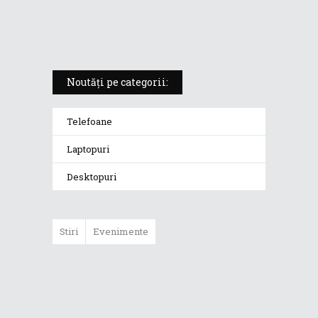
„monstrul din gaming” care
redefinește standardele
Noutăți pe categorii:
Telefoane
Laptopuri
Desktopuri
Stiri
Evenimente
ASUS ProArt
GoPro Edition
duce fluxurile
creative la un nou