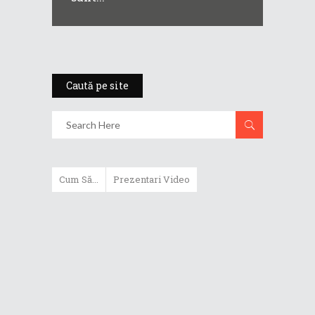
Caută pe site
Cum Să...
Prezentari Video
ASUS Zenbook Duo (2024) îți oferă
experiențe literalmente digitale
Cum să alegi un router WiFi
extensibil