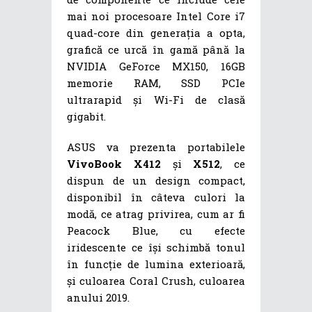
mai noi procesoare Intel Core i7
quad-core din generația a opta,
grafică ce urcă în gamă până la
NVIDIA GeForce MX150, 16GB
memorie RAM, SSD PCIe
ultrarapid și Wi-Fi de clasă
gigabit.
ASUS va prezenta portabilele
VivoBook X412
și
X512
, ce
dispun de un design compact,
disponibil în câteva culori la
modă, ce atrag privirea, cum ar fi
Peacock Blue, cu efecte
iridescente ce își schimbă tonul
în funcție de lumina exterioară,
și culoarea Coral Crush, culoarea
anului 2019.