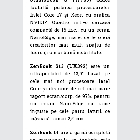
laolaltă puterea procesoarelor
Intel Core i7 și Xeon cu grafica
NVIDIA Quadro într-o carcasă
compactă de 15 inci, cu un ecran
NanoEdge, mai mare, ce le oferă
creatorilor mai mult spațiu de
lucru și o mai bună mobilitate.
ZenBook S13 (UX392)
este un
ultraportabil de 13,9″, bazat pe
cele mai noi procesoare Intel
Core și dispune de cel mai mare
raport ecran/corp, de 97%, pentru
un ecran NanoEdge cu rame
înguste pe cele patru laturi, ce
măsoară numai 2,5 mm.
ZenBook 14
are o gamă completă
de componente ce include cele