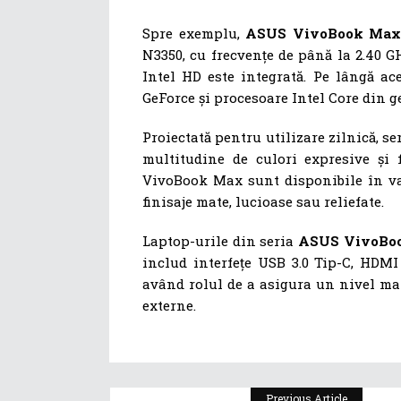
Spre exemplu,
ASUS VivoBook Max
N3350, cu frecvențe de până la 2.40 G
Intel HD este integrată. Pe lângă ac
GeForce și procesoare Intel Core din ge
Proiectată pentru utilizare zilnică, se
multitudine de culori expresive și f
VivoBook Max sunt disponibile în vari
finisaje mate, lucioase sau reliefate.
Laptop-urile din seria
ASUS VivoBo
includ interfețe USB 3.0 Tip-C, HDMI
având rolul de a asigura un nivel mai
externe.
Previous Article