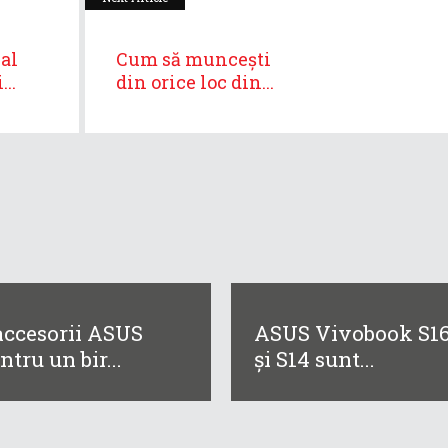
al
Cum să muncești
..
din orice loc din...
accesorii ASUS
ASUS Vivobook S1
ntru un bir...
și S14 sunt...