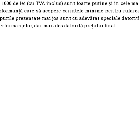
a 1000 de lei (cu TVA inclus) sunt foarte puține și în cele ma
rformanță care să acopere cerințele minime pentru rulare
urile prezentate mai jos sunt cu adevărat speciale datorit
 performanțelor, dar mai ales datorită prețului final.