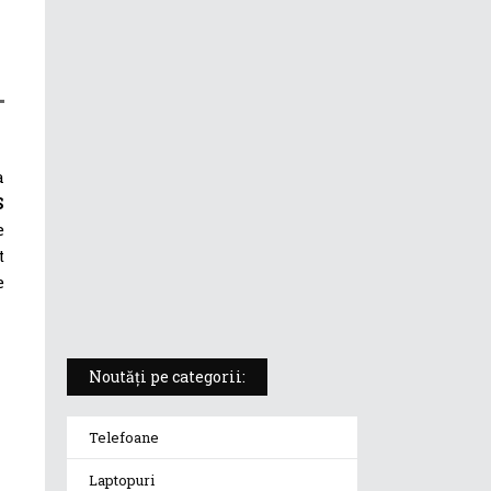
ASUS ProArt PX13 (HN7306) –
laptopul compact convertibil
pentru creatorii în mișcare
5 atuuri ale laptopului ASUS
Vivobook S14 M5406KA
a
S
e
ROG Strix SCAR 18 (2025) –
t
„monstrul din gaming” care
e
redefinește standardele
Noutăți pe categorii:
Telefoane
Laptopuri