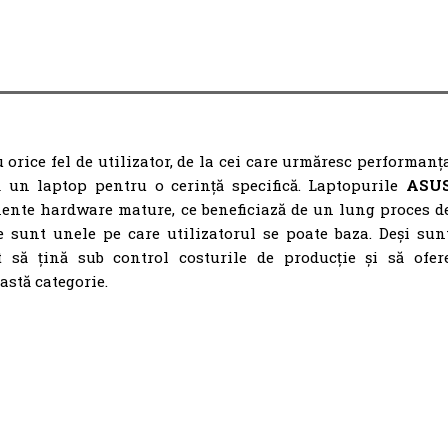
 orice fel de utilizator, de la cei care urmăresc performanț
ă un laptop pentru o cerință specifică. Laptopurile
ASU
nte hardware mature, ce beneficiază de un lung proces d
e sunt unele pe care utilizatorul se poate baza. Deși sun
t să țină sub control costurile de producție și să ofer
astă categorie.