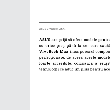
ASUS VivoBook X541
ASUS
are grijă să ofere modele pentru
cu orice preț, până la cei care caut
VivoBook Max
încorporează compone
perfecționare, de aceea aceste model
foarte accesibile, compania a reuși
tehnologii ce aduc un plus pentru ace