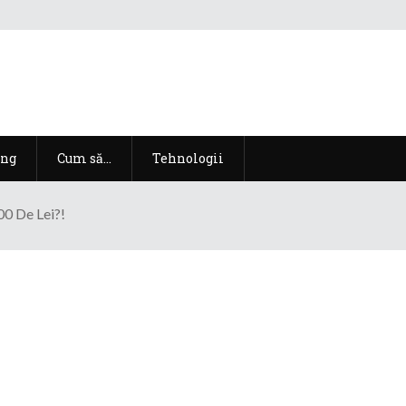
ng
Cum să…
Tehnologii
0 De Lei?!