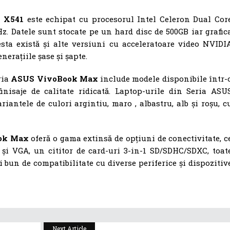
 X541
este echipat cu procesorul Intel Celeron Dual Cor
Hz. Datele sunt stocate pe un hard disc de 500GB iar grafic
esta există și alte versiuni cu acceleratoare video NVIDI
nerațiile șase și șapte.
ria
ASUS VivoBook Max
include modele disponibile într-
inisaje de calitate ridicată. Laptop-urile din Seria ASU
antele de culori argintiu, maro , albastru, alb și roșu, c
ok Max
oferă o gama extinsă de opțiuni de conectivitate, c
 și VGA, un cititor de card-uri 3-in-1 SD/SDHC/SDXC, toat
 bun de compatibilitate cu diverse periferice și dispozitiv
Next Article