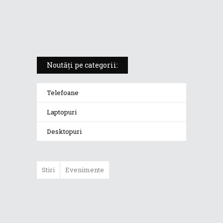
ROG Strix SCAR 18 (2025) –
„monstrul din gaming” care
redefinește standardele
Noutăți pe categorii:
Telefoane
Laptopuri
Desktopuri
Stiri
Evenimente
ASUS ProArt
GoPro Edition
duce fluxurile