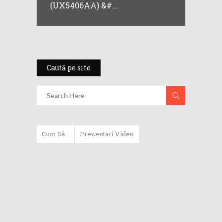
(UX5406AA) &#...
Caută pe site
Cum Să...
Prezentari Video
ASUS Zenbook Duo (2024) îți oferă
experiențe literalmente digitale
Cum să alegi un router WiFi
extensibil