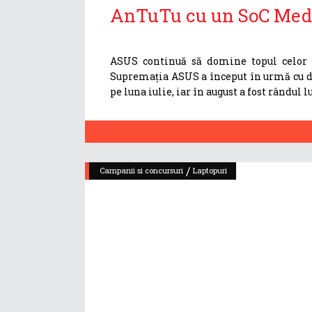
AnTuTu cu un SoC Med
ASUS continuă să domine topul celor
Supremația ASUS a început în urmă cu do
pe luna iulie, iar în august a fost rândul 
/
Campanii si concursuri
Laptopuri