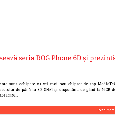
sează seria ROG Phone 6D și prezint
te sunt echipate cu cel mai nou chipset de top MediaTe
esorului de până la 3,2 GHz1 și dispunând de până la 16GB d
are ROM,
Read More