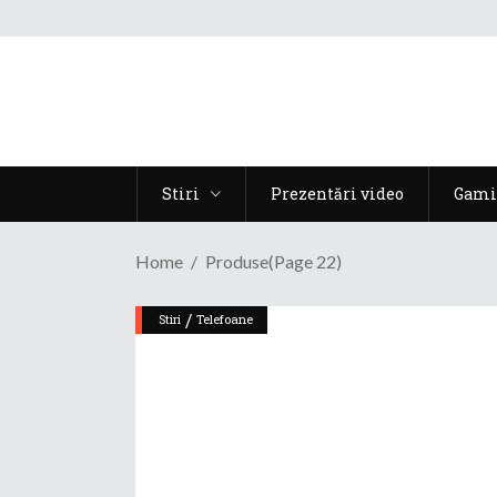
Stiri
Prezentări video
Gami
Home
Produse
(Page 22)
/
Stiri
Telefoane