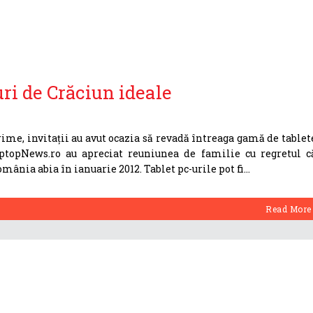
ri de Crăciun ideale
me, invitații au avut ocazia să revadă întreaga gamă de tablet
aptopNews.ro au apreciat reuniunea de familie cu regretul c
ânia abia în ianuarie 2012. Tablet pc-urile pot fi
Read More