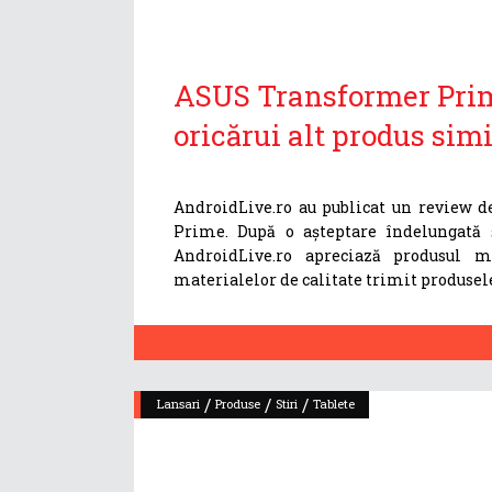
ASUS Transformer Prim
oricărui alt produs simi
AndroidLive.ro au publicat un review d
Prime. După o așteptare îndelungată
AndroidLive.ro apreciază produsul m
materialelor de calitate trimit produsel
/
/
/
Lansari
Produse
Stiri
Tablete