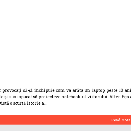
st provocați să-și închipuie cum va arăta un laptop peste 10 ani
le și s-au apucat să proiecteze notebook-ul viitorului. Alter-Ego 
istă o scurtă istorie a
Read More