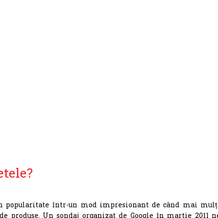
etele?
t în popularitate într-un mod impresionant de când mai mulț
 de produse. Un sondaj organizat de Google în martie 2011 n