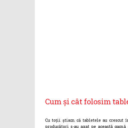
Cum și cât folosim tabl
Cu toții știam că tabletele au crescu
producători s-au axat pe această gamă