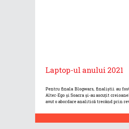
Laptop-ul anului 2021
Pentru finala Blogwars, finaliștii au fo
Alter-Ego și Soacra și-au ascuțit creioane
avut o abordare analitică trecând prin rev