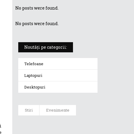
No posts were found.
No posts were found.
Noutăți pe categorii:
Telefoane
Laptopuri
Desktopuri
Stiri
Evenimente
i
ASUS te
provoacă la un
e