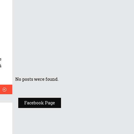
Tutorial: ASUS
ScreenPad
pentru
Microsoft Office
ASUS Zenfone
5Z: Unboxing
e
ă
No posts were found.
Facebook Page