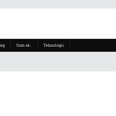
ng
Cum să…
Tehnologii