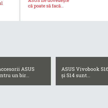
ASUS ne dovedește
ul
că poate să facă...
accesorii ASUS
ASUS Vivobook S1
ntru un bir...
și S14 sunt...