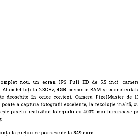
omplet nou, un ecran IPS Full HD de 5.5 inci, camer
Atom 64 biți la 2.3GHz,
4GB
memorie RAM și conectivitat
e deosebite în orice context. Camera PixelMaster de 1
 poate a captura fotografii excelente, la rezoluție înaltă, c
ește pixelii realizând fotografii cu 400% mai luminoase p
ț.
anța la prețuri ce pornesc de la
349 euro.