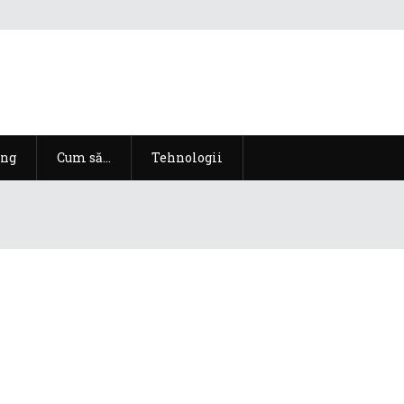
ng
Cum să…
Tehnologii