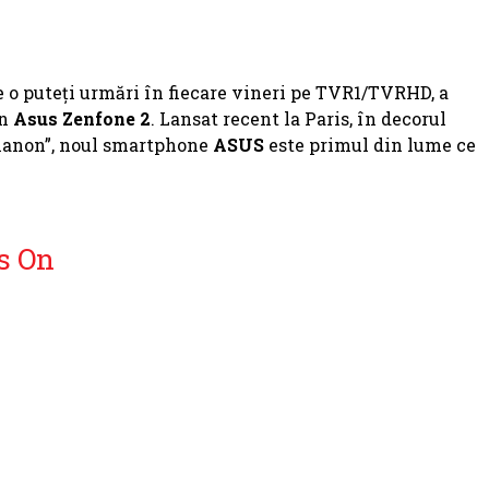
e o puteți urmări în fiecare vineri pe TVR1/TVRHD, a
on
Asus Zenfone 2
. Lansat recent la Paris, în decorul
Trianon”, noul smartphone
ASUS
este primul din lume ce
s On