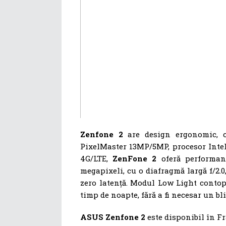
Zenfone 2
are design ergonomic, c
PixelMaster 13MP/5MP, procesor Intel 
4G/LTE,
ZenFone 2
oferă performanț
megapixeli, cu o diafragmă largă f/2.0,
zero latență. Modul Low Light contop
timp de noapte, fără a fi necesar un bli
ASUS Zenfone 2
este disponibil în Fr