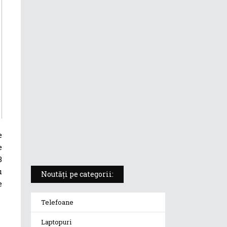
ASUS ProArt PX13 (HN7306) –
laptopul compact convertibil
pentru creatorii în mișcare
5 atuuri ale laptopului ASUS
Vivobook S14 M5406KA
ROG Strix SCAR 18 (2025) –
„monstrul din gaming” care
redefinește standardele
e
e
3
u
Noutăți pe categorii:
e
Telefoane
Laptopuri