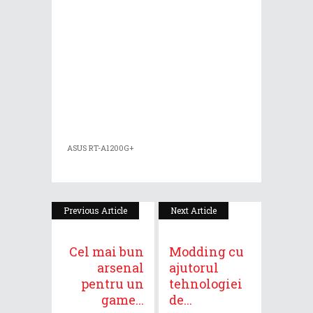
ASUS RT-A1200G+
Previous Article
Next Article
Cel mai bun
Modding cu
arsenal
ajutorul
pentru un
tehnologiei
game...
de...