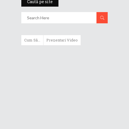
Caută pe site
Cum Să...
Prezentari Video
ASUS Zenbook Duo (2024) îți oferă
experiențe literalmente digitale
Cum să alegi un router WiFi
extensibil
Cum să beneficiezi de protecția
maximă oferită de ASUS Premium
Care