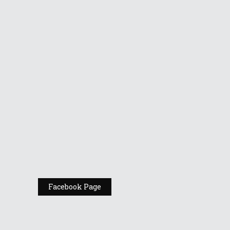
Vino la standul
Republic of
Gamers de la
Comic Con
România
Expoziția ASUS
„Design You Can
Feel” se deschide
la Milan Design
Week 2025
Facebook Page