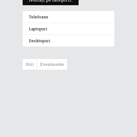
Telefoane
Laptopuri
Desktopuri
Stiri
Evenimente
ASUS ProArt
GoPro Edition
duce fluxurile
creative la un nou
nivel alături de
sportivii Red Bull
Noul Zephyrus
G16 (GU606) a