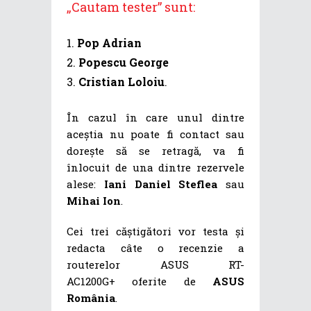
„Cautam tester” sunt:
Pop Adrian
Popescu George
Cristian Loloiu
.
În cazul în care unul dintre
aceștia nu poate fi contact sau
dorește să se retragă, va fi
înlocuit de una dintre rezervele
alese:
Iani Daniel Steflea
sau
Mihai Ion
.
Cei trei căștigători vor testa și
redacta câte o recenzie a
routerelor ASUS RT-
AC1200G+ oferite de
ASUS
România
.