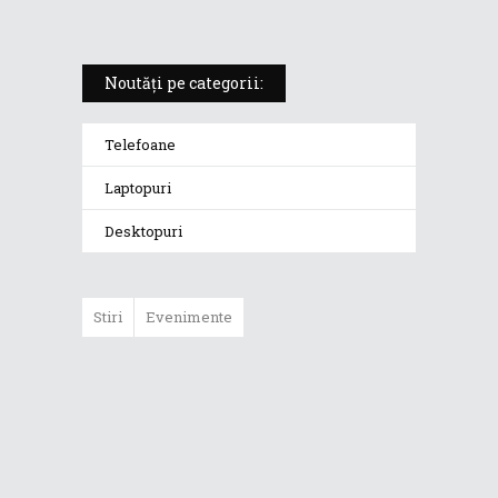
Noutăți pe categorii:
Telefoane
Laptopuri
Desktopuri
Stiri
Evenimente
ASUS ProArt
GoPro Edition
duce fluxurile
creative la un nou
nivel alături de
sportivii Red Bull