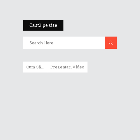
Caută pe site
Cum Să...
Prezentari Video
ASUS Zenbook Duo (2024) îți oferă
experiențe literalmente digitale
Cum să alegi un router WiFi
extensibil
Cum să beneficiezi de protecția