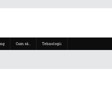
ng
Cum să…
Tehnologii