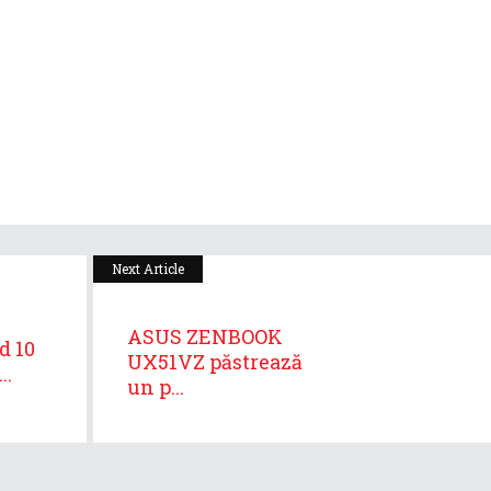
Next Article
ASUS ZENBOOK
d 10
UX51VZ păstrează
..
un p...