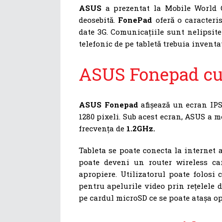
ASUS
a prezentat la Mobile World Co
deosebită.
FonePad
oferă o caracter
date 3G. Comunicațiile sunt nelipsite
telefonic de pe tabletă trebuia invent
ASUS Fonepad cu 
ASUS Fonepad
afișează un ecran IPS
1280 pixeli. Sub acest ecran, ASUS a 
frecvența de
1.2GHz.
Tableta se poate conecta la internet a
poate deveni un router wireless car
apropiere. Utilizatorul poate folosi 
pentru apelurile video prin rețelele 
pe cardul microSD ce se poate atașa op