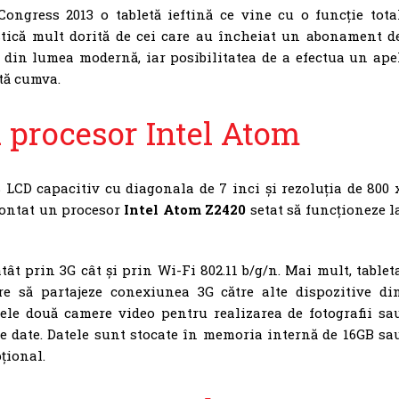
ngress 2013 o tabletă ieftină ce vine cu o funcție tota
istică mult dorită de cei care au încheiat un abonament d
 din lumea modernă, iar posibilitatea de a efectua un ape
ată cumva.
procesor Intel Atom
 LCD capacitiv cu diagonala de 7 inci și rezoluția de 800 
montat un procesor
Intel Atom Z2420
setat să funcționeze l
tât prin 3G cât și prin Wi-Fi 802.11 b/g/n. Mai mult, tablet
e să partajeze conexiunea 3G către alte dispozitive di
cele două camere video pentru realizarea de fotografii sa
de date. Datele sunt stocate în memoria internă de 16GB sa
țional.