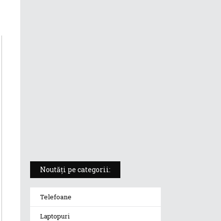
ASUS ProArt PX13 (HN7306) –
laptopul compact convertibil
pentru creatorii în mișcare
5 atuuri ale laptopului ASUS
Vivobook S14 M5406KA
ROG Strix SCAR 18 (2025) –
„monstrul din gaming” care
redefinește standardele
Noutăți pe categorii:
Telefoane
Laptopuri