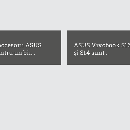
accesorii ASUS
ASUS Vivobook S1
ntru un bir...
și S14 sunt...