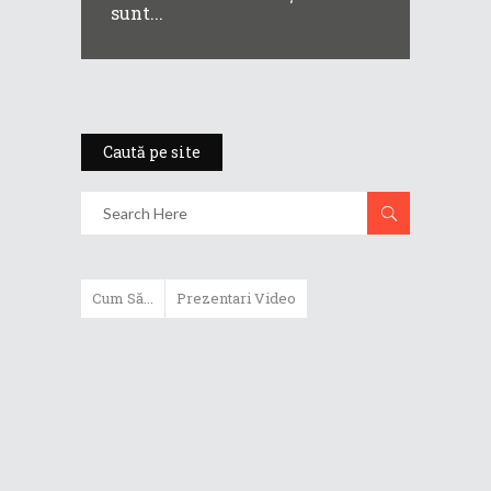
sunt...
Caută pe site
Cum Să...
Prezentari Video
ASUS Zenbook Duo (2024) îți oferă
experiențe literalmente digitale
Cum să alegi un router WiFi
extensibil