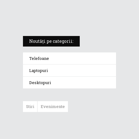
ROG Strix SCAR 18 (2025) –
„monstrul din gaming” care
redefinește standardele
Noutăți pe categorii:
Telefoane
Laptopuri
Desktopuri
Stiri
Evenimente
ASUS ProArt
GoPro Edition
duce fluxurile