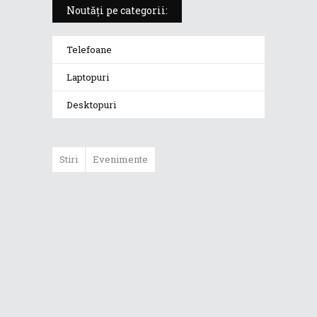
Noutăți pe categorii:
Telefoane
Laptopuri
Desktopuri
Stiri
Evenimente
ASUS ProArt
GoPro Edition
duce fluxurile
creative la un nou
nivel alături de
sportivii Red Bull
Noul Zephyrus