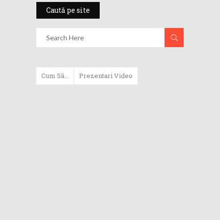
Caută pe site
Cum Să...
Prezentari Video
ASUS Zenbook Duo (2024) îți oferă
experiențe literalmente digitale
Cum să alegi un router WiFi
extensibil
Cum să beneficiezi de protecția
maximă oferită de ASUS Premium
Care