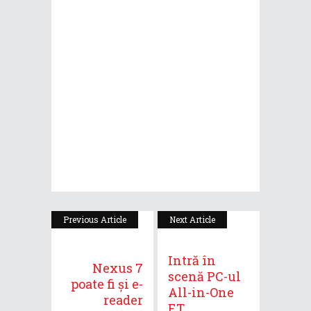
Previous Article
Next Article
Intră în
Nexus 7
scenă PC-ul
poate fi și e-
All-in-One
reader
ET...