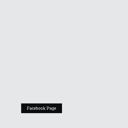
Cotroceni
Vino la standul
Republic of
Gamers de la
Comic Con
România
Expoziția ASUS
„Design You Can
Feel” se deschide
la Milan Design
Week 2025
Facebook Page