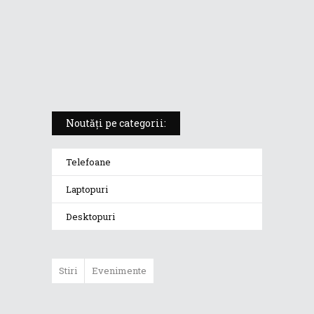
ROG Strix SCAR 18 (2025) –
„monstrul din gaming” care
redefinește standardele
Noutăți pe categorii:
Telefoane
Laptopuri
Desktopuri
Stiri
Evenimente
ASUS ProArt