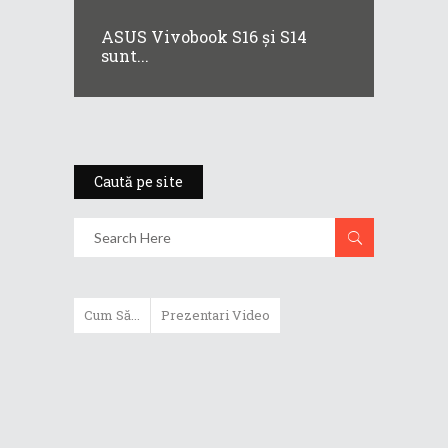
ASUS Vivobook S16 și S14
sunt...
Caută pe site
Cum Să...
Prezentari Video
ASUS Zenbook Duo (2024) îți oferă
experiențe literalmente digitale