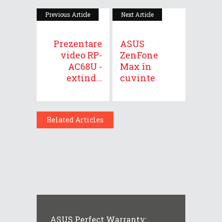
Previous Article
Next Article
Prezentare
ASUS
video RP-
ZenFone
AC68U -
Max în
extind...
cuvinte
Related Articles
ASUS Perfect Warranty: