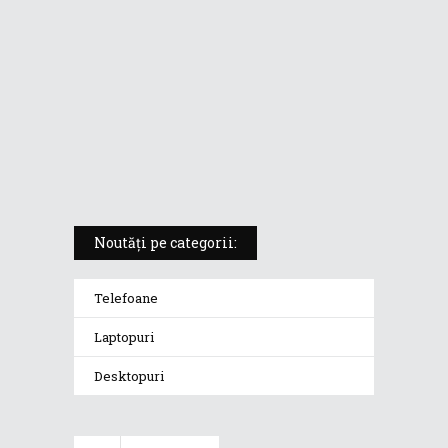
5 atuuri ale laptopului ASUS
Vivobook S14 M5406KA
ROG Strix SCAR 18 (2025) –
„monstrul din gaming” care
redefinește standardele
Noutăți pe categorii:
Telefoane
Laptopuri
Desktopuri