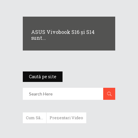
ASUS Vivobook S16 și S14
sunt...
Caută pe site
Cum Să...
Prezentari Video
ASUS Zenbook Duo (2024) îți oferă