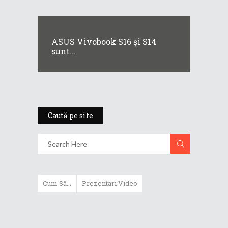
ASUS Vivobook S16 și S14
sunt...
Caută pe site
Cum Să...
Prezentari Video
ASUS Zenbook Duo (2024) îți oferă
experiențe literalmente digitale