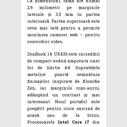
Ca dimensiuni, rama are numai
2.9 milimetri pe marginile
laterale și 3.3 mm în partea
inferioară. Partea superioară este
ceva mai lată pentru a permite
montarea camerei web – pentru
convorbiri video.
ZenBook 14 UX433 este incredibil
de compact având amprenta unei
foi de hârtie A4. Suprafețele
metalice poartă semnătura
finisajelor inspirate de filosofia
Zen, iar marginile roșu-auriu,
adăugând un contrast și mai
interesant. Noul portabil este
pregătit pentru orice sarcină de
acasă sau de la birou.
Procesoarele
Intel Core i7
din