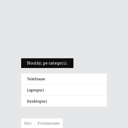
5 atuuri ale laptopului ASUS
Vivobook S14 M5406KA
ROG Strix SCAR 18 (2025) –
„monstrul din gaming” care
redefinește standardele
Noutăți pe categorii:
Telefoane
Laptopuri
Desktopuri
Stiri
Evenimente