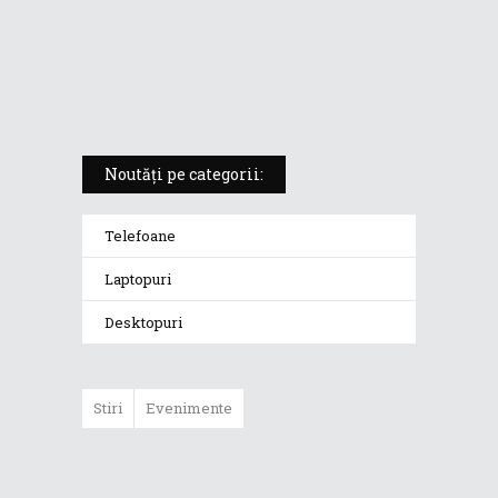
ROG Strix SCAR 18 (2025) –
„monstrul din gaming” care
redefinește standardele
Noutăți pe categorii:
Telefoane
Laptopuri
Desktopuri
Stiri
Evenimente
ASUS ProArt
GoPro Edition