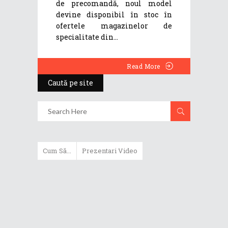
de precomandă, noul model
devine disponibil în stoc în
ofertele magazinelor de
specialitate din
Read More
Caută pe site
Cum Să...
Prezentari Video
ASUS Zenbook Duo (2024) îți oferă
experiențe literalmente digitale
Cum să alegi un router WiFi