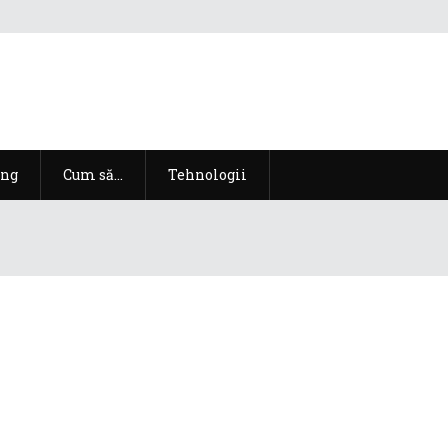
ng
Cum să…
Tehnologii