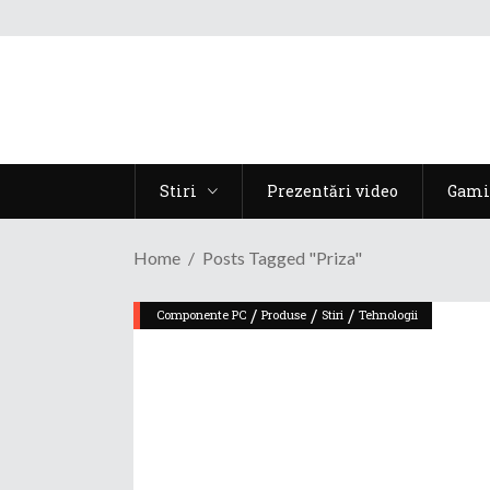
Stiri
Prezentări video
Gami
Home
Posts Tagged "priza"
/
/
/
Componente PC
Produse
Stiri
Tehnologii