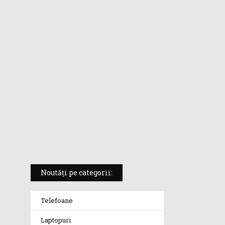
ASUS ProArt PX13 (HN7306) –
laptopul compact convertibil
pentru creatorii în mișcare
5 atuuri ale laptopului ASUS
Vivobook S14 M5406KA
ROG Strix SCAR 18 (2025) –
„monstrul din gaming” care
redefinește standardele
Noutăți pe categorii:
Telefoane
Laptopuri