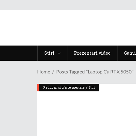
Stiri
Prezentări video
Gami
Home
Posts Tagged "laptop Cu RTX 5050"
/
Reduceri și oferte speciale
Stiri