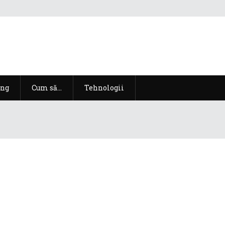
ng
Cum să…
Tehnologii