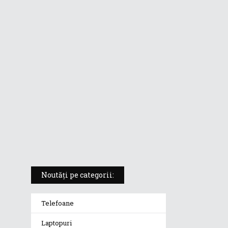
ASUS ProArt PX13 (HN7306) –
laptopul compact convertibil
pentru creatorii în mișcare
5 atuuri ale laptopului ASUS
Vivobook S14 M5406KA
ROG Strix SCAR 18 (2025) –
„monstrul din gaming” care
redefinește standardele
Noutăți pe categorii:
Telefoane
Laptopuri