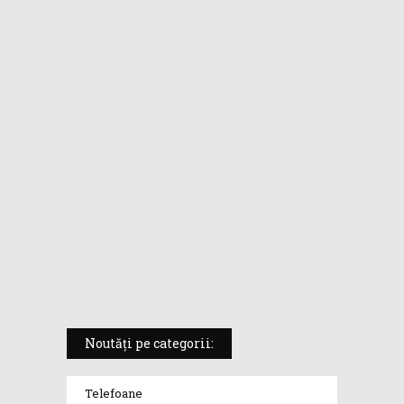
format de tabletă
ASUS ProArt PX13 (HN7306) –
laptopul compact convertibil
pentru creatorii în mișcare
5 atuuri ale laptopului ASUS
Vivobook S14 M5406KA
ROG Strix SCAR 18 (2025) –
„monstrul din gaming” care
redefinește standardele
Noutăți pe categorii:
Telefoane