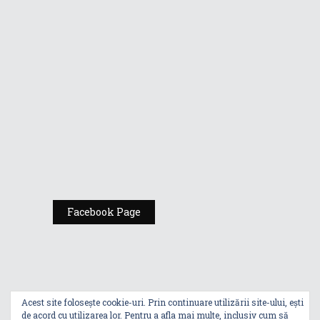
Republic of
Gamers de la
Comic Con
România
Expoziția ASUS
„Design You Can
Feel” se deschide
la Milan Design
Week 2025
Facebook Page
Acest site folosește cookie-uri. Prin continuare utilizării site-ului, ești
de acord cu utilizarea lor. Pentru a afla mai multe, inclusiv cum să