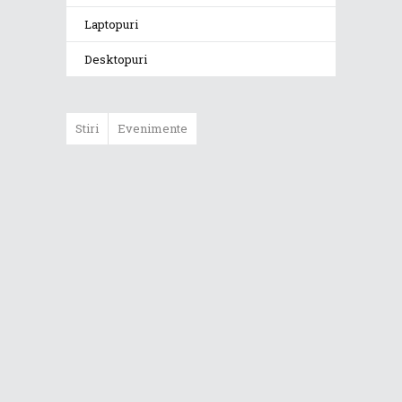
Laptopuri
Desktopuri
Stiri
Evenimente
ASUS ProArt
GoPro Edition
duce fluxurile
creative la un nou
nivel alături de
sportivii Red Bull
Noul Zephyrus
G16 (GU606) a
ajuns în România