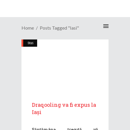
Home
Posts Tagged "Iasi"
Stiri
Draqooling va fi expus la
Iași
Săptămâna trecută vă