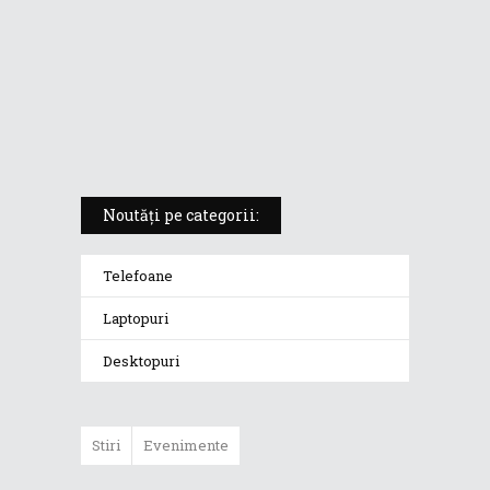
Vivobook S14 M5406KA
ROG Strix SCAR 18 (2025) –
„monstrul din gaming” care
redefinește standardele
Noutăți pe categorii:
Telefoane
Laptopuri
Desktopuri
Stiri
Evenimente