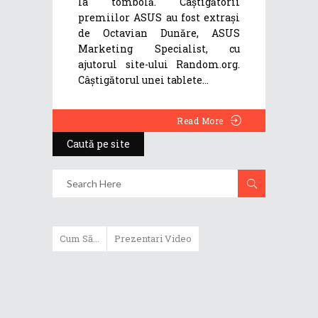
la tombolă. Câștigătorii
premiilor ASUS au fost extrași
de Octavian Dunăre, ASUS
Marketing Specialist, cu
ajutorul site-ului Random.org.
Câștigătorul unei tablete
Read More
Caută pe site
Cum Să...
Prezentari Video
ASUS Zenbook Duo (2024) îți oferă
experiențe literalmente digitale