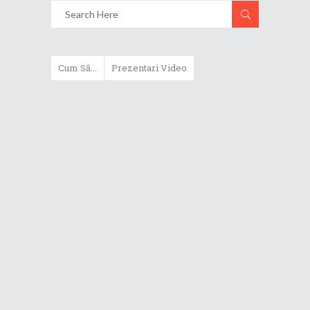
Cum Să...
Prezentari Video
ASUS Zenbook Duo (2024) îți oferă
experiențe literalmente digitale
Cum să alegi un router WiFi
extensibil
Cum să beneficiezi de protecția
maximă oferită de ASUS Premium
Care
Cum alegi un laptop performant
pentru folosirea zilnică în