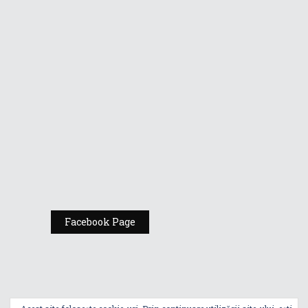
Vino la standul
Republic of
Gamers de la
Comic Con
România
Expoziția ASUS
„Design You Can
Feel” se deschide
la Milan Design
Week 2025
Facebook Page