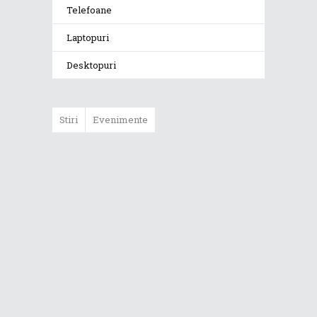
Telefoane
Laptopuri
Desktopuri
Stiri
Evenimente
ASUS ProArt
GoPro Edition
duce fluxurile
creative la un nou
nivel alături de
sportivii Red Bull
Noul Zephyrus
G16 (GU606) a
ajuns în România