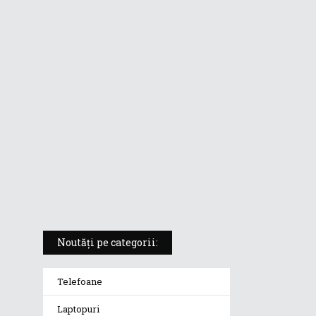
ASUS ProArt PX13 (HN7306) –
laptopul compact convertibil
pentru creatorii în mișcare
5 atuuri ale laptopului ASUS
Vivobook S14 M5406KA
ROG Strix SCAR 18 (2025) –
„monstrul din gaming” care
redefinește standardele
Noutăți pe categorii:
Telefoane
Laptopuri