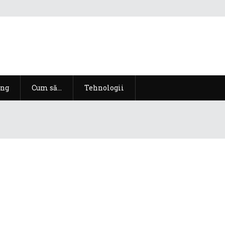
ng
Cum să…
Tehnologii