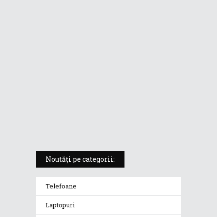
ASUS ProArt PX13 (HN7306) –
laptopul compact convertibil
pentru creatorii în mișcare
5 atuuri ale laptopului ASUS
Vivobook S14 M5406KA
ROG Strix SCAR 18 (2025) –
„monstrul din gaming” care
redefinește standardele
Noutăți pe categorii:
Telefoane
Laptopuri