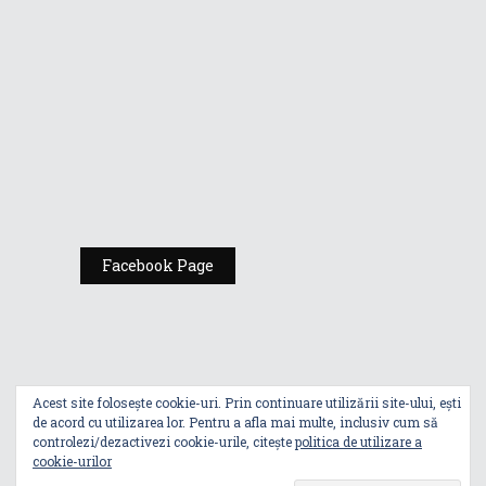
România
Expoziția ASUS
„Design You Can
Feel” se deschide
la Milan Design
Week 2025
Facebook Page
Acest site folosește cookie-uri. Prin continuare utilizării site-ului, ești
de acord cu utilizarea lor. Pentru a afla mai multe, inclusiv cum să
controlezi/dezactivezi cookie-urile, citește
politica de utilizare a
cookie-urilor