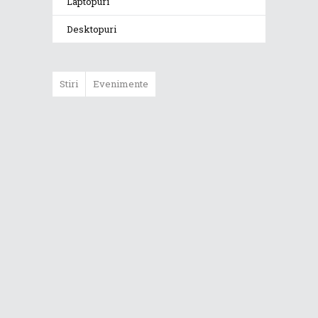
Laptopuri
Desktopuri
Stiri
Evenimente
ASUS ProArt
GoPro Edition
duce fluxurile
creative la un nou
nivel alături de
sportivii Red Bull
Noul Zephyrus
G16 (GU606) a
ajuns în România
Noul ROG Strix