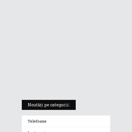
ASUS ProArt PX13 (HN7306) –
laptopul compact convertibil
pentru creatorii în mișcare
5 atuuri ale laptopului ASUS
Vivobook S14 M5406KA
ROG Strix SCAR 18 (2025) –
„monstrul din gaming” care
redefinește standardele
Noutăți pe categorii:
Telefoane