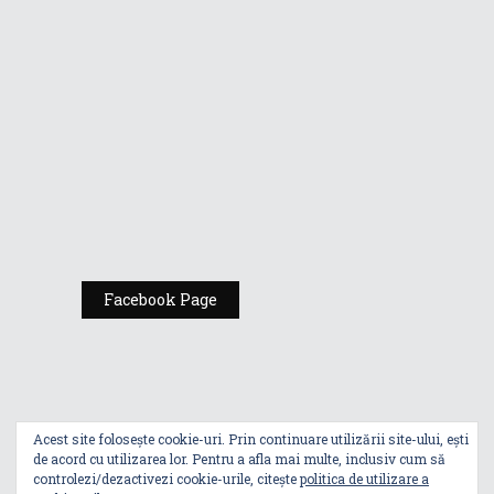
Gamers de la
Comic Con
România
Expoziția ASUS
„Design You Can
Feel” se deschide
la Milan Design
Week 2025
Facebook Page
Acest site folosește cookie-uri. Prin continuare utilizării site-ului, ești
de acord cu utilizarea lor. Pentru a afla mai multe, inclusiv cum să
controlezi/dezactivezi cookie-urile, citește
politica de utilizare a