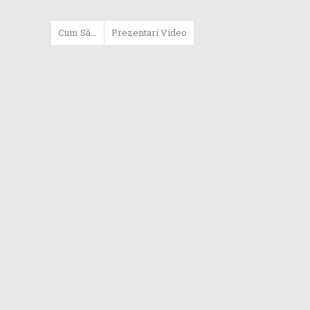
Cum Să...
Prezentari Video
ASUS Zenbook Duo (2024) îți oferă
experiențe literalmente digitale
Cum să alegi un router WiFi
extensibil
Cum să beneficiezi de protecția
maximă oferită de ASUS Premium
Care
Cum alegi un laptop performant
pentru folosirea zilnică în
taskuri uzuale