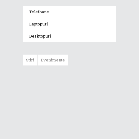
Telefoane
Laptopuri
Desktopuri
Stiri
Evenimente
ASUS ProArt
GoPro Edition
duce fluxurile
creative la un nou
nivel alături de
sportivii Red Bull
Noul Zephyrus
G16 (GU606) a
ajuns în România