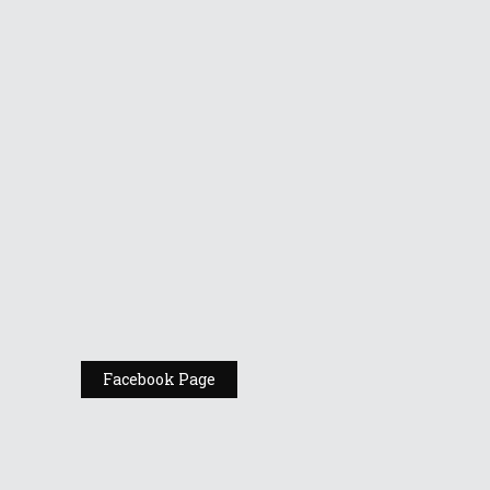
Vino la standul
Republic of
Gamers de la
Comic Con
România
Expoziția ASUS
„Design You Can
Feel” se deschide
la Milan Design
Week 2025
Facebook Page