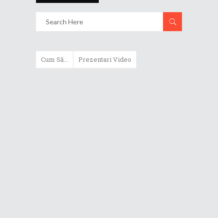
Cum Să...
Prezentari Video
ASUS Zenbook Duo (2024) îți oferă
experiențe literalmente digitale
Cum să alegi un router WiFi
extensibil
Cum să beneficiezi de protecția
maximă oferită de ASUS Premium
Care
Cum alegi un laptop performant