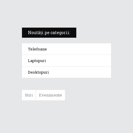
„monstrul din gaming” care
redefinește standardele
Noutăți pe categorii:
Telefoane
Laptopuri
Desktopuri
Stiri
Evenimente
ASUS ProArt
GoPro Edition
duce fluxurile
creative la un nou