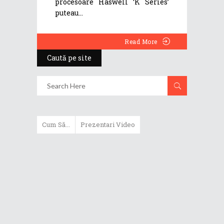
procesoare Haswell ‘K Series’
puteau
Read More
Caută pe site
Cum Să...
Prezentari Video
ASUS Zenbook Duo (2024) îți oferă
experiențe literalmente digitale
Cum să alegi un router WiFi
extensibil