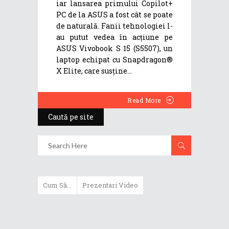
iar lansarea primului Copilot+
PC de la ASUS a fost cât se poate
de naturală. Fanii tehnologiei l-
au putut vedea în acțiune pe
ASUS Vivobook S 15 (S5507), un
laptop echipat cu Snapdragon®
X Elite, care susține
Read More
Caută pe site
Cum Să...
Prezentari Video
ASUS Zenbook Duo (2024) îți oferă
experiențe literalmente digitale