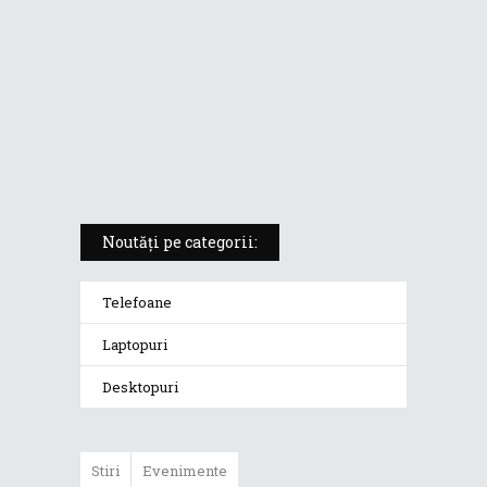
5 atuuri ale laptopului ASUS
Vivobook S14 M5406KA
ROG Strix SCAR 18 (2025) –
„monstrul din gaming” care
redefinește standardele
Noutăți pe categorii:
Telefoane
Laptopuri
Desktopuri
Stiri
Evenimente