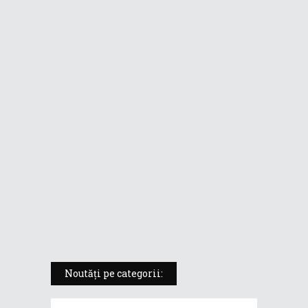
mobil fără compromisuri într-un
format de tabletă
ASUS ProArt PX13 (HN7306) –
laptopul compact convertibil
pentru creatorii în mișcare
5 atuuri ale laptopului ASUS
Vivobook S14 M5406KA
ROG Strix SCAR 18 (2025) –
„monstrul din gaming” care
redefinește standardele
Noutăți pe categorii: