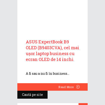
ASUS ExpertBook B9
OLED (B9403CVA), cel mai
ușor laptop business cu
ecran OLED de 14 inchi
A fi sau a nu fi în business
Read More
Caută pe site