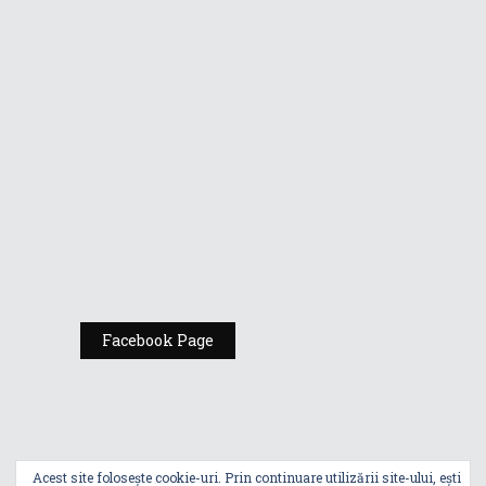
Vino la standul
Republic of
Gamers de la
Comic Con
România
Expoziția ASUS
„Design You Can
Feel” se deschide
la Milan Design
Week 2025
Facebook Page
Acest site folosește cookie-uri. Prin continuare utilizării site-ului, ești