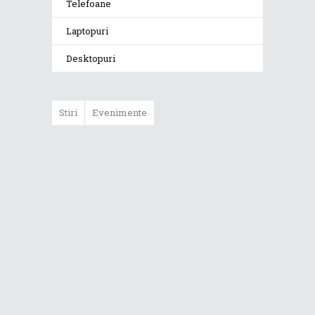
Telefoane
Laptopuri
Desktopuri
Stiri
Evenimente
ASUS ProArt
GoPro Edition
duce fluxurile
creative la un nou
nivel alături de
sportivii Red Bull
Noul Zephyrus
G16 (GU606) a
ajuns în România