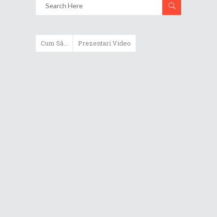
Cum Să...
Prezentari Video
ASUS Zenbook Duo (2024) îți oferă
experiențe literalmente digitale
Cum să alegi un router WiFi
extensibil
Cum să beneficiezi de protecția
maximă oferită de ASUS Premium
Care
Cum alegi un laptop performant
pentru folosirea zilnică în